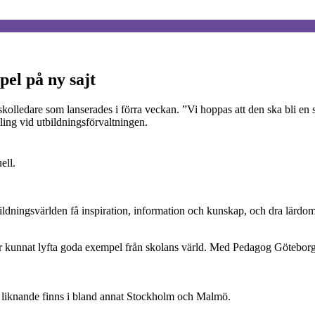
el på ny sajt
lledare som lanserades i förra veckan. ”Vi hoppas att den ska bli en sa
ing vid utbildningsförvaltningen.
ell.
ingsvärlden få inspiration, information och kunskap, och dra lärdom a
 kunnat lyfta goda exempel från skolans värld. Med Pedagog Göteborg 
, liknande finns i bland annat Stockholm och Malmö.