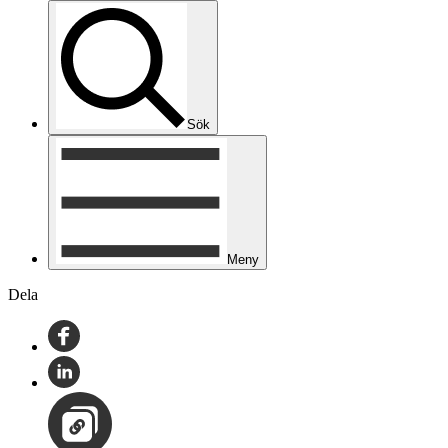
Sök
Meny
Dela