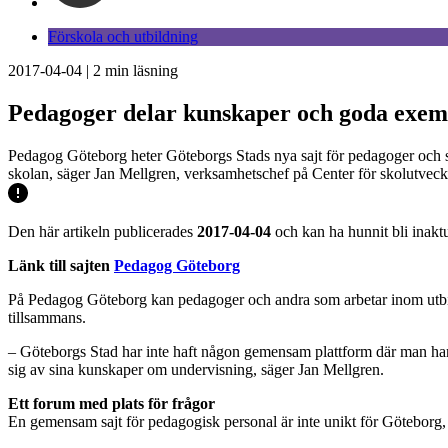
Förskola och utbildning
2017-04-04
|
2
min läsning
Pedagoger delar kunskaper och goda exemp
Pedagog Göteborg heter Göteborgs Stads nya sajt för pedagoger och sko
skolan, säger Jan Mellgren, verksamhetschef på Center för skolutveckl
Den här artikeln publicerades
2017-04-04
och kan ha hunnit bli inaktu
Länk till sajten
Pedagog Göteborg
På Pedagog Göteborg kan pedagoger och andra som arbetar inom utbildn
tillsammans.
– Göteborgs Stad har inte haft någon gemensam plattform där man har
sig av sina kunskaper om undervisning, säger Jan Mellgren.
Ett forum med plats för frågor
En gemensam sajt för pedagogisk personal är inte unikt för Göteborg