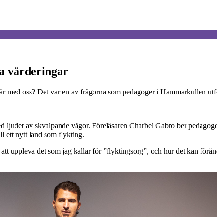
la värderingar
 bär med oss? Det var en av frågorna som pedagoger i Hammarkullen ut
d ljudet av skvalpande vågor. Föreläsaren Charbel Gabro ber pedagoger
l ett nytt land som flykting.
 att uppleva det som jag kallar för ”flyktingsorg”, och hur det kan förä