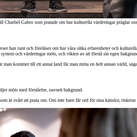
ll Charbel Gabro som pratade om hur kulturella värderingar präglar os
reser han runt och föreläser om hur våra olika erfarenheter och kulture
ystem och värderingar möts, och vikten av att förstå sin egen bakgrund
 när man kommer till ett annat land får man möta en helt annan värld, sä
iljer möts med förståelse, oavsett bakgrund.
 som är svårt att prata om. Om inte barn får ord för sina känslor, riskerar