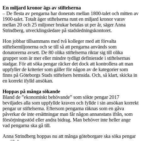
En miljard kronor ägs av stiftelserna
– De flesta av pengarna har donerats mellan 1800-talet och mitten av
1900-talet. Totalt äger stiftelserna runt en miljard kronor varav
mellan 20 och 25 miljoner brukar betalas ut per år, säger Anna
Strindberg, utvecklingsledare på stadsledningskontoret.
Hon jobbar tillsammans med två kolleger med att förvalta
stiftelsemiljonerna och se till så att pengarna används som
donatorerna avsett. De 80 olika stiftelserna riktar sig till olika
grupper som är mer eller mindre tydligt definierade i stiftelsernas
stadgar. För att söka pengar räcker det dock att kontrollera att man
uppfyller de kriterier som gäller för någon av de kategorier som
finns på Göteborgs Stads stiftelsers hemsida. Och, så klart, skicka in
en korrekt ifylld ansökan.
Hoppas på många sökande
Bland de ”ekonomiskt behövande” som sökte pengar 2017
beviljades alla som uppfyllde kraven och fyllde i sin ansökan korrekt
pengar ur stiftelserna. Eftersom pengarna räknas som en gåva
påverkar de inte ersättningar man får någon annanstans ifrån, som
försörjningsstöd eller andra bidrag. Man behöver inte heller ange
vad pengarna ska gå till.
Anna Strindberg hoppas nu att många göteborgare ska söka pengar