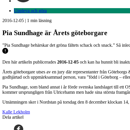
Uppleva och göra
2016-12-05
|
1
min läsning
Pia Sundhage är Årets göteborgare
”Pia Sundhage behärskar det gröna fältets schack och snack.” Så inleds
Den här artikeln publicerades
2016-12-05
och kan ha hunnit bli inaktu
Årets göteborgare utses av en jury där representanter från Göteborgs 
godhjärtad och uppmärksammad person, vara ”född i Göteborg – elle
Pia Sundhage, som bland annat i år förde svenska landslaget till ett O
kommer ursprungligen från Ulricehamn men hade sina största framgå
Utnämningen sker i Nordstan på torsdag den 8 december klockan 14,
Kalle Lekholm
Dela artikel