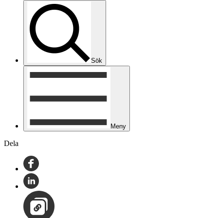
Sök
Meny
Dela