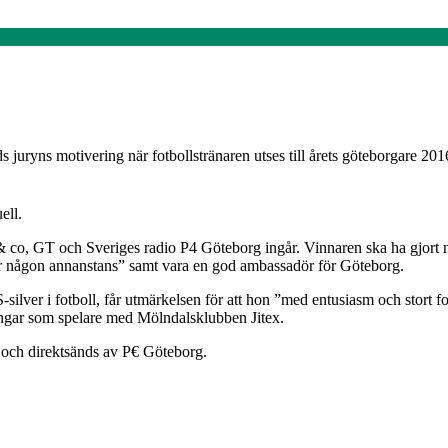
 juryns motivering när fotbollstränaren utses till årets göteborgare 201
ell.
& co, GT och Sveriges radio P4 Göteborg ingår. Vinnaren ska ha gjort n
r någon annanstans” samt vara en god ambassadör för Göteborg.
S-silver i fotboll, får utmärkelsen för att hon ”med entusiasm och stort
ngar som spelare med Mölndalsklubben Jitex.
 och direktsänds av P€ Göteborg.