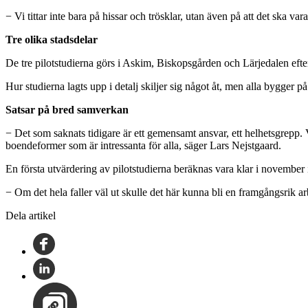
− Vi tittar inte bara på hissar och trösklar, utan även på att det ska v
Tre olika stadsdelar
De tre pilotstudierna görs i Askim, Biskopsgården och Lärjedalen efte
Hur studierna lagts upp i detalj skiljer sig något åt, men alla bygger
Satsar på bred samverkan
− Det som saknats tidigare är ett gemensamt ansvar, ett helhetsgrepp. Va
boendeformer som är intressanta för alla, säger Lars Nejstgaard.
En första utvärdering av pilotstudierna beräknas vara klar i november i
− Om det hela faller väl ut skulle det här kunna bli en framgångsrik a
Dela artikel