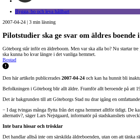
Bygga, bo och leva hållbart
2007-04-24
|
3
min läsning
Pilotstudier ska ge svar om äldres boende
Göteborg står inför en äldreboom. Men var ska alla bo? Nu startar tre 
ska kunna bo kvar längre i det vanliga hemmet.
Bostad
Den här artikeln publicerades
2007-04-24
och kan ha hunnit bli inaktu
Befolkningen i Göteborg blir allt äldre. Framför allt beroende på att 
Det är bakgrunden till att Göteborgs Stad nu drar igång en omfattande 
− I dag tvingas många flytta från det egna hemmet alltför tidigt. De kan
alternativ?, säger Lars Nejstgaard, informatör på stadskansliets utvec
Inte bara hissar och trösklar
Det handlar alltså inte om särskilda äldreboenden, utan om att tänka r