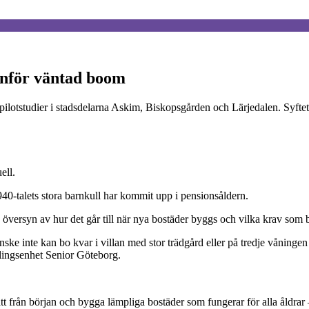
 inför väntad boom
pilotstudier i stadsdelarna Askim, Biskopsgården och Lärjedalen. Syftet ä
ell.
1940-talets stora barnkull har kommit upp i pensionsåldern.
översyn av hur det går till när nya bostäder byggs och vilka krav som b
ske inte kan bo kvar i villan med stor trädgård eller på tredje våningen 
klingsenhet Senior Göteborg.
ätt från början och bygga lämpliga bostäder som fungerar för alla åldra