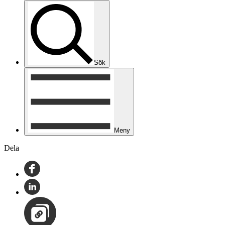
Sök
Meny
Dela