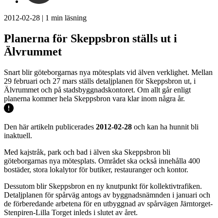
2012-02-28
|
1
min läsning
Planerna för Skeppsbron ställs ut i
Älvrummet
Snart blir göteborgarnas nya mötesplats vid älven verklighet. Mellan
29 februari och 27 mars ställs detaljplanen för Skeppsbron ut, i
Älvrummet och på stadsbyggnadskontoret. Om allt går enligt
planerna kommer hela Skeppsbron vara klar inom några år.
Den här artikeln publicerades
2012-02-28
och kan ha hunnit bli
inaktuell.
Med kajstråk, park och bad i älven ska Skeppsbron bli
göteborgarnas nya mötesplats. Området ska också innehålla 400
bostäder, stora lokalytor för butiker, restauranger och kontor.
Dessutom blir Skeppsbron en ny knutpunkt för kollektivtrafiken.
Detaljplanen för spårväg antogs av byggnadsnämnden i januari och
de förberedande arbetena för en utbyggnad av spårvägen Järntorget-
Stenpiren-Lilla Torget inleds i slutet av året.