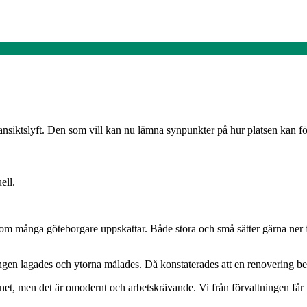
ansiktslyft. Den som vill kan nu lämna synpunkter på hur platsen kan fö
ell.
m många göteborgare uppskattar. Både stora och små sätter gärna ner f
en lagades och ytorna målades. Då konstaterades att en renovering be
ttnet, men det är omodernt och arbetskrävande. Vi från förvaltningen får