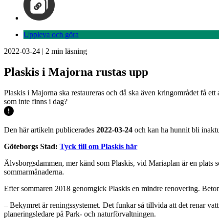
Uppleva och göra
2022-03-24
|
2
min läsning
Plaskis i Majorna rustas upp
Plaskis i Majorna ska restaureras och då ska även kringområdet få ett 
som inte finns i dag?
Den här artikeln publicerades
2022-03-24
och kan ha hunnit bli inaktu
Göteborgs Stad:
Tyck till om Plaskis här
Älvsborgsdammen, mer känd som Plaskis, vid Mariaplan är en plats so
sommarmånaderna.
Efter sommaren 2018 genomgick Plaskis en mindre renovering. Betong
– Bekymret är reningssystemet. Det funkar så tillvida att det renar va
planeringsledare på Park- och naturförvaltningen.