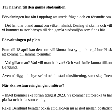
Tar hänsyn till den gamla stadsmiljön
Förvaltningen har fått i uppdrag att utreda frågan och en förstudie om r
– Det handlar bland annat om vilken teknisk lösning vi ska ha och vil
vi kommer ta stor hänsyn till den gamla stadsmiljön som finns här.
Förvaltningen på plats
Fram till 18 april kan den som vill lämna sina synpunkter på hur Plask
att komma till samma formulär)
– Vad gillar man? Vad vill man ha kvar? Och vad skulle kunna tillkom
Berglund.
Även närliggande hyresvärd och bostadsrättsförening, samt skejtförenin
När ska restaureringen genomföras?
– Inget kommer ske förrän tidigast 2023. Vi kommer att försöka ta hä
plaska och bada som vanligt.
Rakel Berglund berättar också att dialogen nu är god mellan bostadsfö