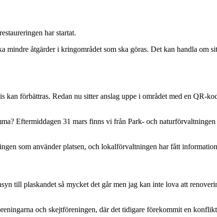
estaureringen har startat.
ka mindre åtgärder i kringområdet som ska göras. Det kan handla om sitt
is kan förbättras. Redan nu sitter anslag uppe i området med en QR-kod s
ma? Eftermiddagen 31 mars finns vi från Park- och naturförvaltningen äv
gen som använder platsen, och lokalförvaltningen har fått information o
nsyn till plaskandet så mycket det går men jag kan inte lova att renov
reningarna och skejtföreningen, där det tidigare förekommit en konflikt