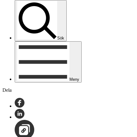
Sök
Meny
Dela