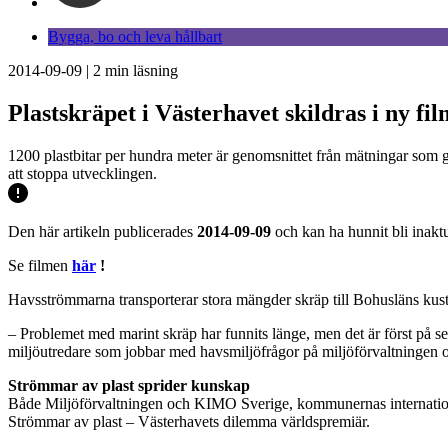
Bygga, bo och leva hållbart
2014-09-09
|
2
min läsning
Plastskräpet i Västerhavet skildras i ny fil
1200 plastbitar per hundra meter är genomsnittet från mätningar som g
att stoppa utvecklingen.
Den här artikeln publicerades
2014-09-09
och kan ha hunnit bli inaktu
Se filmen
här
!
Havsströmmarna transporterar stora mängder skräp till Bohusläns kust
– Problemet med marint skräp har funnits länge, men det är först på se
miljöutredare som jobbar med havsmiljöfrågor på miljöförvaltningen 
Strömmar av plast sprider kunskap
Både Miljöförvaltningen och KIMO Sverige, kommunernas internationel
Strömmar av plast – Västerhavets dilemma världspremiär.