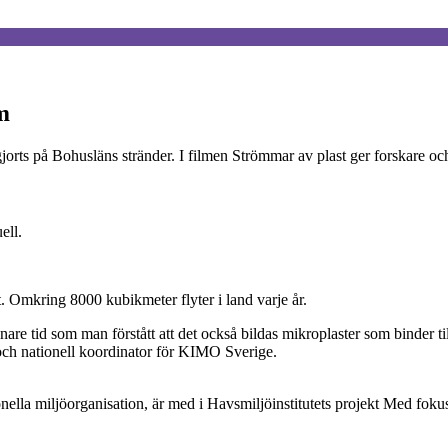
m
jorts på Bohusläns stränder. I filmen Strömmar av plast ger forskare o
ell.
. Omkring 8000 kubikmeter flyter i land varje år.
nare tid som man förstått att det också bildas mikroplaster som binder ti
och nationell koordinator för KIMO Sverige.
la miljöorganisation, är med i Havsmiljöinstitutets projekt Med foku