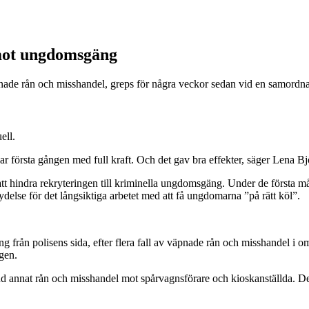
t mot ungdomsgäng
ade rån och misshandel, greps för några veckor sedan vid en samordnad 
ell.
r var första gången med full kraft. Och det gav bra effekter, säger Lena 
tt hindra rekryteringen till kriminella ungdomsgäng. Under de första mån
tydelse för det långsiktiga arbetet med att få ungdomarna ”på rätt köl”.
 från polisens sida, efter flera fall av väpnade rån och misshandel i omr
agen.
and annat rån och misshandel mot spårvagnsförare och kioskanställda. Det