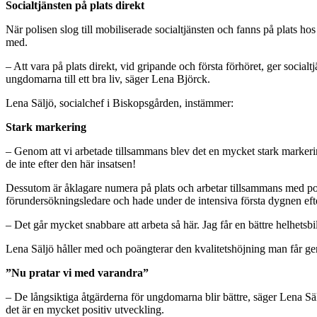
Socialtjänsten på plats direkt
När polisen slog till mobiliserade socialtjänsten och fanns på plats ho
med.
– Att vara på plats direkt, vid gripande och första förhöret, ger socia
ungdomarna till ett bra liv, säger Lena Björck.
Lena Säljö, socialchef i Biskopsgården, instämmer:
Stark markering
– Genom att vi arbetade tillsammans blev det en mycket stark markeri
de inte efter den här insatsen!
Dessutom är åklagare numera på plats och arbetar tillsammans med pol
förundersökningsledare och hade under de intensiva första dygnen efter
– Det går mycket snabbare att arbeta så här. Jag får en bättre helhetsbil
Lena Säljö håller med och poängterar den kvalitetshöjning man får g
”Nu pratar vi med varandra”
– De långsiktiga åtgärderna för ungdomarna blir bättre, säger Lena Sä
det är en mycket positiv utveckling.