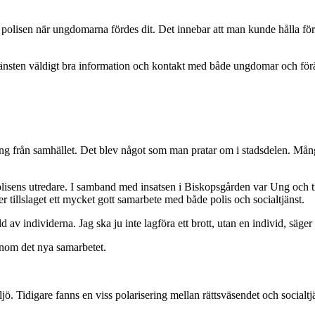
s polisen när ungdomarna fördes dit. Det innebar att man kunde hålla för
ltjänsten väldigt bra information och kontakt med både ungdomar och föräld
ng från samhället. Det blev något som man pratar om i stadsdelen. Många
isens utredare. I samband med insatsen i Biskopsgården var Ung och tr
 tillslaget ett mycket gott samarbete med både polis och socialtjänst.
d av individerna. Jag ska ju inte lagföra ett brott, utan en individ, säger
enom det nya samarbetet.
ljö. Tidigare fanns en viss polarisering mellan rättsväsendet och social