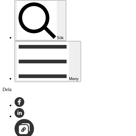
Sök
Meny
Dela