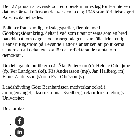
Den 27 januari är svensk och europeisk minnesdag för Förintelsen –
datumet är valt eftersom det var denna dag 1945 som förintelselägret
Auschwitz befriades.
Politiker från samtliga riksdagspartier, flertalet med
Göteborgsförankring, deltar i vad som utannonseras som en bred
paneldebatt om dagens och morgondagens samhälle. Men enligt
Lennart Engström på Levande Historia är tanken att politikerna
snarare än att debattera ska föra ett reflekterande samtal om
demokrati.
De deltagande politikerna är Åke Pettersson (c), Helene Odenjung
(fp, Per Landgren (kd), Kia Andreasson (mp), Jan Hallberg )m),
Frank Andersson (s) och Eva Olofsson (v).
Landshövding Göte Bernhardsson medverkar också i
arrangemanget, liksom Gunnar Svedberg, rektor för Göteborgs
Universitet.
Dela artikel