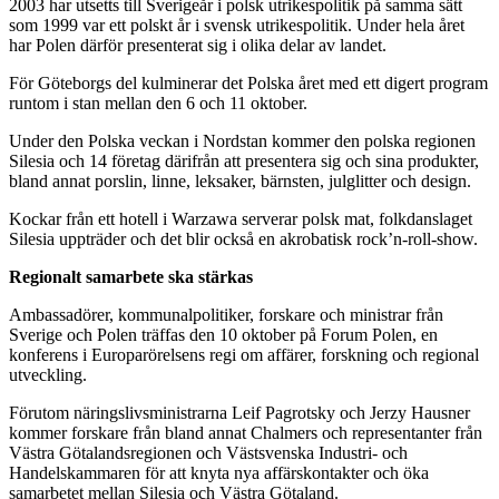
2003 har utsetts till Sverigeår i polsk utrikespolitik på samma sätt
som 1999 var ett polskt år i svensk utrikespolitik. Under hela året
har Polen därför presenterat sig i olika delar av landet.
För Göteborgs del kulminerar det Polska året med ett digert program
runtom i stan mellan den 6 och 11 oktober.
Under den Polska veckan i Nordstan kommer den polska regionen
Silesia och 14 företag därifrån att presentera sig och sina produkter,
bland annat porslin, linne, leksaker, bärnsten, julglitter och design.
Kockar från ett hotell i Warzawa serverar polsk mat, folkdanslaget
Silesia uppträder och det blir också en akrobatisk rock’n-roll-show.
Regionalt samarbete ska stärkas
Ambassadörer, kommunalpolitiker, forskare och ministrar från
Sverige och Polen träffas den 10 oktober på Forum Polen, en
konferens i Europarörelsens regi om affärer, forskning och regional
utveckling.
Förutom näringslivsministrarna Leif Pagrotsky och Jerzy Hausner
kommer forskare från bland annat Chalmers och representanter från
Västra Götalandsregionen och Västsvenska Industri- och
Handelskammaren för att knyta nya affärskontakter och öka
samarbetet mellan Silesia och Västra Götaland.