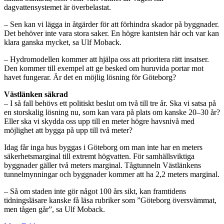
dagvattensystemet är överbelastat.
– Sen kan vi lägga in åtgärder för att förhindra skador på byggnader.
Det behöver inte vara stora saker. En högre kantsten här och var kan
klara ganska mycket, sa Ulf Moback.
– Hydromodellen kommer att hjälpa oss att prioritera rätt insatser.
Den kommer till exempel att ge besked om huruvida portar mot
havet fungerar. Är det en möjlig lösning för Göteborg?
Västlänken säkrad
– I så fall behövs ett politiskt beslut om två till tre år. Ska vi satsa på
en storskalig lösning nu, som kan vara på plats om kanske 20–30 år?
Eller ska vi skydda oss upp till en meter högre havsnivå med
möjlighet att bygga på upp till två meter?
Idag får inga hus byggas i Göteborg om man inte har en meters
säkerhetsmarginal till extremt högvatten. För samhällsviktiga
byggnader gäller två meters marginal. Tågtunneln Västlänkens
tunnelmynningar och byggnader kommer att ha 2,2 meters marginal.
– Så om staden inte gör något 100 års sikt, kan framtidens
tidningsläsare kanske få läsa rubriker som ”Göteborg översvämmat,
men tågen går”, sa Ulf Moback.