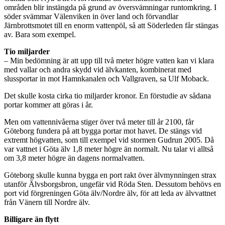
områden blir instängda på grund av översvämningar runtomkring. I
söder svämmar Välenviken in över land och förvandlar
Järnbrottsmotet till en enorm vattenpöl, så att Söderleden får stängas
av. Bara som exempel.
Tio miljarder
– Min bedömning är att upp till två meter högre vatten kan vi klara
med vallar och andra skydd vid älvkanten, kombinerat med
slussportar in mot Hamnkanalen och Vallgraven, sa Ulf Moback.
Det skulle kosta cirka tio miljarder kronor. En förstudie av sådana
portar kommer att göras i år.
Men om vattennivåerna stiger över två meter till år 2100, får
Göteborg fundera på att bygga portar mot havet. De stängs vid
extremt högvatten, som till exempel vid stormen Gudrun 2005. Då
var vattnet i Göta älv 1,8 meter högre än normalt. Nu talar vi alltså
om 3,8 meter högre än dagens normalvatten.
Göteborg skulle kunna bygga en port rakt över älvmynningen strax
utanför Älvsborgsbron, ungefär vid Röda Sten. Dessutom behövs en
port vid förgreningen Göta älv/Nordre älv, för att leda av älvvattnet
från Vänern till Nordre älv.
Billigare än flytt