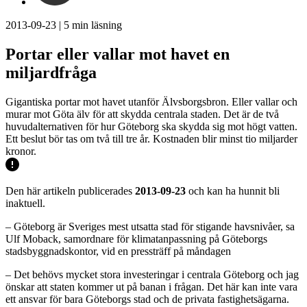
2013-09-23
|
5
min läsning
Portar eller vallar mot havet en
miljardfråga
Gigantiska portar mot havet utanför Älvsborgsbron. Eller vallar och
murar mot Göta älv för att skydda centrala staden. Det är de två
huvudalternativen för hur Göteborg ska skydda sig mot högt vatten.
Ett beslut bör tas om två till tre år. Kostnaden blir minst tio miljarder
kronor.
Den här artikeln publicerades
2013-09-23
och kan ha hunnit bli
inaktuell.
– Göteborg är Sveriges mest utsatta stad för stigande havsnivåer, sa
Ulf Moback, samordnare för klimatanpassning på Göteborgs
stadsbyggnadskontor, vid en pressträff på måndagen
– Det behövs mycket stora investeringar i centrala Göteborg och jag
önskar att staten kommer ut på banan i frågan. Det här kan inte vara
ett ansvar för bara Göteborgs stad och de privata fastighetsägarna.