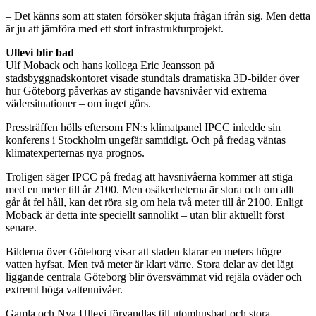
– Det känns som att staten försöker skjuta frågan ifrån sig. Men detta
är ju att jämföra med ett stort infrastrukturprojekt.
Ullevi blir bad
Ulf Moback och hans kollega Eric Jeansson på
stadsbyggnadskontoret visade stundtals dramatiska 3D-bilder över
hur Göteborg påverkas av stigande havsnivåer vid extrema
vädersituationer – om inget görs.
Pressträffen hölls eftersom FN:s klimatpanel IPCC inledde sin
konferens i Stockholm ungefär samtidigt. Och på fredag väntas
klimatexperternas nya prognos.
Troligen säger IPCC på fredag att havsnivåerna kommer att stiga
med en meter till år 2100. Men osäkerheterna är stora och om allt
går åt fel håll, kan det röra sig om hela två meter till år 2100. Enligt
Moback är detta inte speciellt sannolikt – utan blir aktuellt först
senare.
Bilderna över Göteborg visar att staden klarar en meters högre
vatten hyfsat. Men två meter är klart värre. Stora delar av det lågt
liggande centrala Göteborg blir översvämmat vid rejäla oväder och
extremt höga vattennivåer.
Gamla och Nya Ullevi förvandlas till utomhusbad och stora