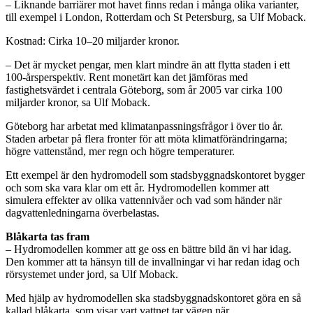
– Liknande barriärer mot havet finns redan i många olika varianter,
till exempel i London, Rotterdam och St Petersburg, sa Ulf Moback.
Kostnad: Cirka 10–20 miljarder kronor.
– Det är mycket pengar, men klart mindre än att flytta staden i ett
100-årsperspektiv. Rent monetärt kan det jämföras med
fastighetsvärdet i centrala Göteborg, som år 2005 var cirka 100
miljarder kronor, sa Ulf Moback.
Göteborg har arbetat med klimatanpassningsfrågor i över tio år.
Staden arbetar på flera fronter för att möta klimatförändringarna;
högre vattenstånd, mer regn och högre temperaturer.
Ett exempel är den hydromodell som stadsbyggnadskontoret bygger
och som ska vara klar om ett år. Hydromodellen kommer att
simulera effekter av olika vattennivåer och vad som händer när
dagvattenledningarna överbelastas.
Blåkarta tas fram
– Hydromodellen kommer att ge oss en bättre bild än vi har idag.
Den kommer att ta hänsyn till de invallningar vi har redan idag och
rörsystemet under jord, sa Ulf Moback.
Med hjälp av hydromodellen ska stadsbyggnadskontoret göra en så
kallad blåkarta, som visar vart vattnet tar vägen när