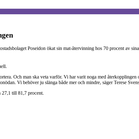
ngen
 bostadsbolaget Poseidon ökat sin mat-återvinning hos 70 procent av sina
ell.
att sortera. Och man ska veta varför. Vi har varit noga med återkopplingen
i onödan. Vi behöver ju slänga både mer och mindre, säger Terese Svens
27,1 till 81,7 procent.