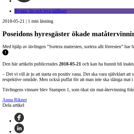
Bygga, bo och leva hållbart
2018-05-21
|
1
min läsning
Poseidons hyresgäster ökade matåtervinni
Med hjälp av tävlingen ”Sortera matresten, sortera allt förresten” har
Den här artikeln publicerades
2018-05-21
och kan ha hunnit bli inaktu
– Det vi vill är ju att starta en positiv vana. Det ska vara självklart 
respektive område. Men också puffat för att man inte ska slänga mat 
Tävlingens vinnare blev Stampen 1, som ökat sin mat-återvinning från 
Anna Rikner
Dela artikel