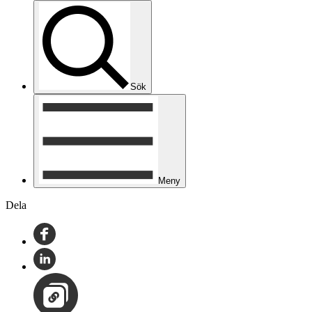
Sök
Meny
Dela