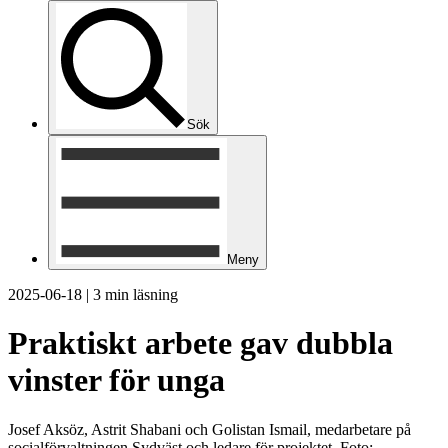
Sök
Meny
2025-06-18
|
3 min läsning
Praktiskt arbete gav dubbla
vinster för unga
Josef Aksöz, Astrit Shabani och Golistan Ismail, medarbetare på
socialförvaltningen Sydväst och ledare för projektet. Foto: