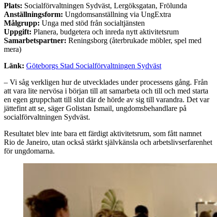
Plats:
Socialförvaltningen Sydväst, Lergöksgatan, Frölunda
Anställningsform:
Ungdomsanställning via UngExtra
Målgrupp:
Unga med stöd från socialtjänsten
Uppgift:
Planera, budgetera och inreda nytt aktivitetsrum
Samarbetspartner:
Reningsborg (återbrukade möbler, spel med
mera)
Länk:
Göteborgs Stad Socialförvaltningen Sydväst
– Vi såg verkligen hur de utvecklades under processens gång. Från
att vara lite nervösa i början till att samarbeta och till och med starta
en egen gruppchatt till slut där de hörde av sig till varandra. Det var
jättefint att se, säger Golistan Ismail, ungdomsbehandlare på
socialförvaltningen Sydväst.
Resultatet blev inte bara ett färdigt aktivitetsrum, som fått namnet
Rio de Janeiro, utan också stärkt självkänsla och arbetslivserfarenhet
för ungdomarna.