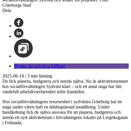
Göteborgs Stad
Dela
Bygga, bo och leva hållbart
2025-06-18
|
3
min läsning
De fick planera, budgetera och inreda själva. Nu är aktivitetsrummet
hos socialförvaltningen Sydväst klart – och ett antal unga har fått
värdefull arbetslivserfarenhet inför framtiden.
Hos socialförvaltningens resursenhet i sydvästra Göteborg har tre
unga under våren haft en tidsbegränsad anställning. Under
handledning fick de själva ansvara för att planera, budgetera och
inreda ett nytt aktivitetsrum i förvaltningens lokaler på Lergöksgatan
i Frölunda.