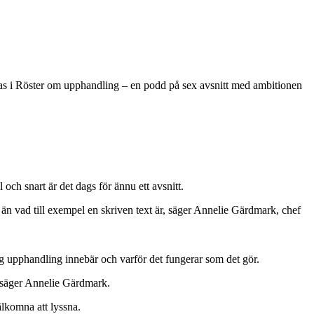
ras i Röster om upphandling – en podd på sex avsnitt med ambitionen
ch snart är det dags för ännu ett avsnitt.
or än vad till exempel en skriven text är, säger Annelie Gärdmark, chef
tlig upphandling innebär och varför det fungerar som det gör.
, säger Annelie Gärdmark.
älkomna att lyssna.