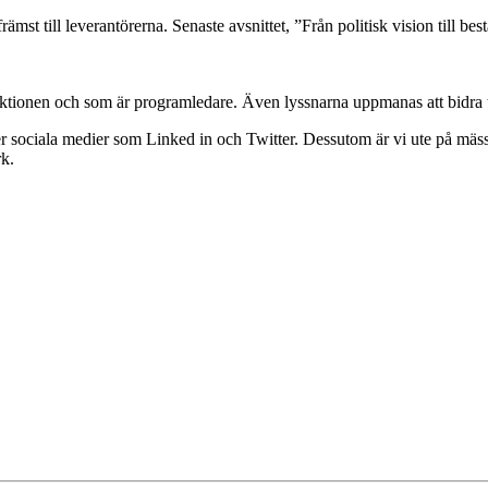
rämst till leverantörerna. Senaste avsnittet, ”Från politisk vision till be
tionen och som är programledare. Även lyssnarna uppmanas att bidra t
 sociala medier som Linked in och Twitter. Dessutom är vi ute på mässor,
rk.