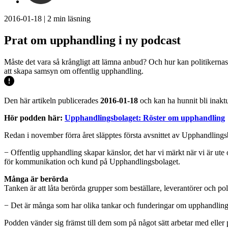
2016-01-18
|
2
min läsning
Prat om upphandling i ny podcast
Måste det vara så krångligt att lämna anbud? Och hur kan politikerna
att skapa samsyn om offentlig upphandling.
Den här artikeln publicerades
2016-01-18
och kan ha hunnit bli inaktu
Hör podden här:
Upphandlingsbolaget: Röster om upphandling
Redan i november förra året släpptes första avsnittet av Upphandlingsb
− Offentlig upphandling skapar känslor, det har vi märkt när vi är ute 
för kommunikation och kund på Upphandlingsbolaget.
Många är berörda
Tanken är att låta berörda grupper som beställare, leverantörer och pol
− Det är många som har olika tankar och funderingar om upphandling. 
Podden vänder sig främst till dem som på något sätt arbetar med eller 