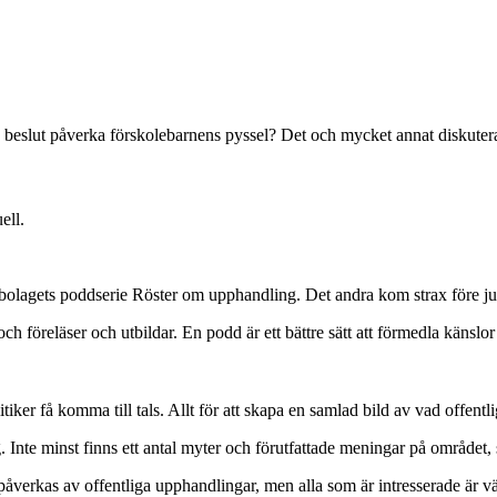
s beslut påverka förskolebarnens pyssel? Det och mycket annat diskute
ell.
olagets poddserie Röster om upphandling. Det andra kom strax före jul o
och föreläser och utbildar. En podd är ett bättre sätt att förmedla känsl
itiker få komma till tals. Allt för att skapa en samlad bild av vad offen
Inte minst finns ett antal myter och förutfattade meningar på området
påverkas av offentliga upphandlingar, men alla som är intresserade är v