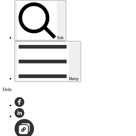
Sök
Meny
Dela