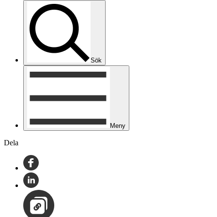
Sök
Meny
Dela