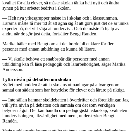
kvalitet för alla elever, så måste skolan tänka helt nytt och ändra
synen på hur arbetet bedrivs i skolan.
— Helt nya yrkesgrupper måste in i skolan och i klassrummen.
Lärarna måste få mer tid åt att ägna sig åt att göra just det de är unika
experter på, det vill säga att undervisa. Och de måste få hjälp av
andra när de gör just detta, fortsätter Bengt Randén.
Marika håller med Bengt om att det borde bli enklare för fler
personer med annan utbildning att kunna bli lärare.
— Vi skulle behöva ett snabbspår där personer med annan
utbildning kan få läsa pedagogik och lärarbehörighet, säger Marika
Andersson.
Lyfta nivån på debatten om skolan
Syftet med podden är att ta skolans utmaningar på allvar genom
samtal om sådant som har betydelse för elever och lärare på riktigt.
— Inte sällan hamnar skoldebatten i överdrifter och förenklingar. Jag
vill lyfta nivån på debatten och samtala om det som verkligen
betyder något. Det kan handla om pedagogiskt ledarskap, kvaliteten
i undervisningen, likvärdighet med mera, understryker Bengt
Randén.
Varje poddavsnitt kommer att ha ett tema som grundskoledirektören