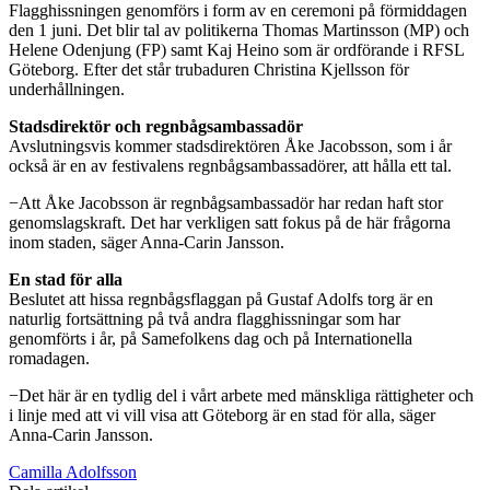
Flagghissningen genomförs i form av en ceremoni på förmiddagen
den 1 juni. Det blir tal av politikerna Thomas Martinsson (MP) och
Helene Odenjung (FP) samt Kaj Heino som är ordförande i RFSL
Göteborg. Efter det står trubaduren Christina Kjellsson för
underhållningen.
Stadsdirektör och regnbågsambassadör
Avslutningsvis kommer stadsdirektören Åke Jacobsson, som i år
också är en av festivalens regnbågsambassadörer, att hålla ett tal.
−Att Åke Jacobsson är regnbågsambassadör har redan haft stor
genomslagskraft. Det har verkligen satt fokus på de här frågorna
inom staden, säger Anna-Carin Jansson.
En stad för alla
Beslutet att hissa regnbågsflaggan på Gustaf Adolfs torg är en
naturlig fortsättning på två andra flagghissningar som har
genomförts i år, på Samefolkens dag och på Internationella
romadagen.
−Det här är en tydlig del i vårt arbete med mänskliga rättigheter och
i linje med att vi vill visa att Göteborg är en stad för alla, säger
Anna-Carin Jansson.
Camilla Adolfsson