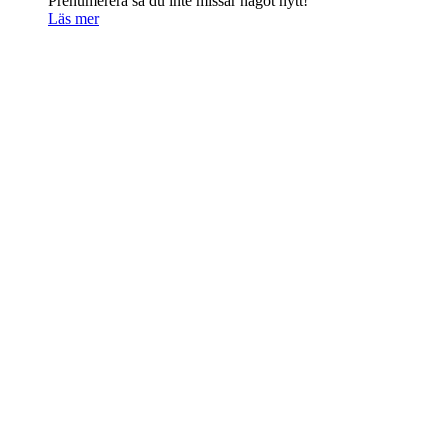
Prenumerera så du inte missar något nytt!
Läs mer