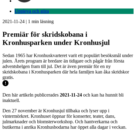
Uppleva och göra
2021-11-24
|
1
min läsning
Premiär för skridskobana i
Kronhusparken under Kronhusjul
Sedan 1965 har Kronhuskvarteret varit ett populärt besöksmål under
julen. Årets program är bredare än tidigare och pågår från första
adventshelgen fram till jul. Det är även premiär för en ny
skridskobana i Kronhusparken där hela familjen kan åka skridskor
gratis.
Den här artikeln publicerades
2021-11-24
och kan ha hunnit bli
inaktuell.
Den 27 november är Kronhusjul tillbaka och lyser upp i
vintermörkret. Kronhuset öppnar för konserter, teater, dans,
julmarknader och blomsterworkshop. Och hantverkarna och
butikerna i anrika Kronhusbodarna har öppet alla dagar i veckan.