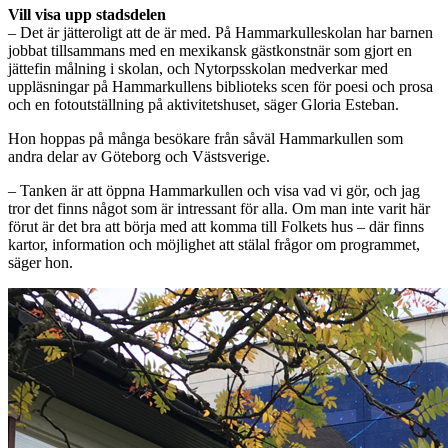
Vill visa upp stadsdelen
– Det är jätteroligt att de är med. På Hammarkulleskolan har barnen
jobbat tillsammans med en mexikansk gästkonstnär som gjort en
jättefin målning i skolan, och Nytorpsskolan medverkar med
uppläsningar på Hammarkullens biblioteks scen för poesi och prosa
och en fotoutställning på aktivitetshuset, säger Gloria Esteban.
Hon hoppas på många besökare från såväl Hammarkullen som
andra delar av Göteborg och Västsverige.
– Tanken är att öppna Hammarkullen och visa vad vi gör, och jag
tror det finns något som är intressant för alla. Om man inte varit här
förut är det bra att börja med att komma till Folkets hus – där finns
kartor, information och möjlighet att stälal frågor om programmet,
säger hon.