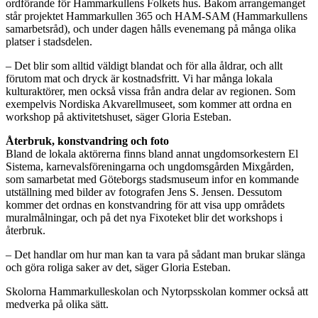
ordförande för Hammarkullens Folkets hus. Bakom arrangemanget
står projektet Hammarkullen 365 och HAM-SAM (Hammarkullens
samarbetsråd), och under dagen hålls evenemang på många olika
platser i stadsdelen.
– Det blir som alltid väldigt blandat och för alla åldrar, och allt
förutom mat och dryck är kostnadsfritt. Vi har många lokala
kulturaktörer, men också vissa från andra delar av regionen. Som
exempelvis Nordiska Akvarellmuseet, som kommer att ordna en
workshop på aktivitetshuset, säger Gloria Esteban.
Återbruk, konstvandring och foto
Bland de lokala aktörerna finns bland annat ungdomsorkestern El
Sistema, karnevalsföreningarna och ungdomsgården Mixgården,
som samarbetat med Göteborgs stadsmuseum infor en kommande
utställning med bilder av fotografen Jens S. Jensen. Dessutom
kommer det ordnas en konstvandring för att visa upp områdets
muralmålningar, och på det nya Fixoteket blir det workshops i
återbruk.
– Det handlar om hur man kan ta vara på sådant man brukar slänga
och göra roliga saker av det, säger Gloria Esteban.
Skolorna Hammarkulleskolan och Nytorpsskolan kommer också att
medverka på olika sätt.