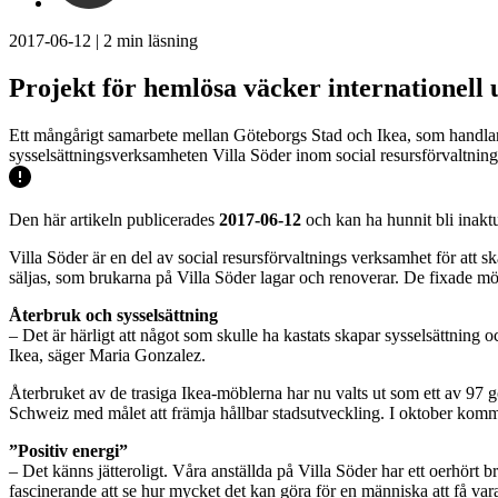
2017-06-12
|
2
min läsning
Projekt för hemlösa väcker internationel
Ett mångårigt samarbete mellan Göteborgs Stad och Ikea, som handlar
sysselsättningsverksamheten Villa Söder inom social resursförvaltning
Den här artikeln publicerades
2017-06-12
och kan ha hunnit bli inaktu
Villa Söder är en del av social resursförvaltnings verksamhet för att 
säljas, som brukarna på Villa Söder lagar och renoverar. De fixade m
Återbruk och sysselsättning
– Det är härligt att något som skulle ha kastats skapar sysselsättning 
Ikea, säger Maria Gonzalez.
Återbruket av de trasiga Ikea-möblerna har nu valts ut som ett av 9
Schweiz med målet att främja hållbar stadsutveckling. I oktober komme
”Positiv energi”
– Det känns jätteroligt. Våra anställda på Villa Söder har ett oerhört 
fascinerande att se hur mycket det kan göra för en människa att få va