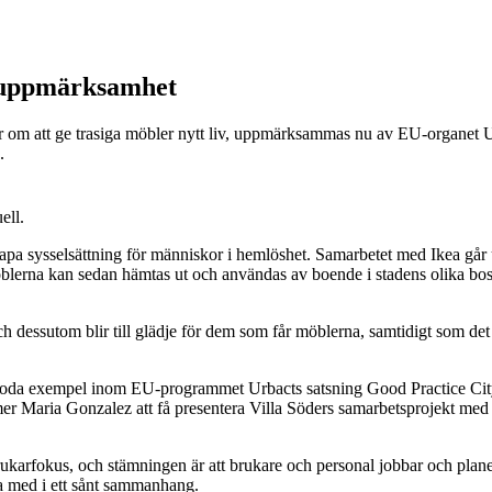
l uppmärksamhet
 om att ge trasiga möbler nytt liv, uppmärksammas nu av EU-organet Ur
.
ell.
skapa sysselsättning för människor i hemlöshet. Samarbetet med Ikea går 
öblerna kan sedan hämtas ut och användas av boende i stadens olika bos
och dessutom blir till glädje för dem som får möblerna, samtidigt som de
7 goda exempel inom EU-programmet Urbacts satsning Good Practice Cit
r Maria Gonzalez att få presentera Villa Söders samarbetsprojekt med Ik
brukarfokus, och stämningen är att brukare och personal jobbar och plane
ra med i ett sånt sammanhang.