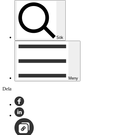
Sök
Meny
Dela