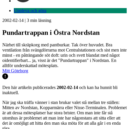
Uppleva och göra
2002-02-14
|
3
min läsning
Pundartrappan i Östra Nordstan
Närhet till skräpkorg med pantburkar. Tak över huvudet. Bra
ventilation från svängdörrarna mot Centralstationen och sist men inte
minst - en påträngande söt doft: urin och svett blandat med något
oidentifierbart... ja, visst är det "Pundartrappan" i Nordstan. En
alltför underskattad mötesplats.
Mitt Göteborg
Den här artikeln publicerades
2002-02-14
och kan ha hunnit bli
inaktuell.
När jag ska träffa vänner i stan brukar valet stå mellan tre ställen:
Mitten av Nordstan, Kopparmärra eller Nisse-Terminalen. Problemet
är att dessa mötesplatser har stora brister. Om man inte får stå
utomhus är problemet att man inte har någonstans att sitta eller att
det är omöjligt att hitta den man ska möta för att alla går i en enda
röra.