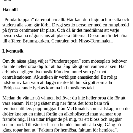
Har allt
”Pundartrappan” däremot har allt. Här kan du i lugn och ro sitta och
studera alla som går förbi. Drygt sextio personer med en rumpbredd
på fyrtio centimeter får plats. Och då är det medräknat att varje
person ska ha någonstans att placera fötterna. Dessutom är det nära
till affärer, Brunnsparken, Centralen och Nisse-Terminalen.
Livemusik
Om du nästa gång väljer ”Pundartrappan” som mötesplats behöver
du inte heller oroa dig för att ha långtråkigt om vännen är sen. Här
erbjuds dagligen livemusik från den tunnel som går mot
centralstationen. Akustiken är verkligen enastående! Ett roligt
tidsfördriv kan vara att lägga märke till hur så gott som alla
förbipasserande lyckas komma in i musikens takt…
Medan du väntar på vännen behöver du inte heller oroa dig för att
vara ensam. När jag sätter mig ner finns det först bara två
femtiocentiliters pappmuggar från McDonalds som sällskap, men det
dröjer knappt en minut förrän en alkoholiserad man stannar upp
framför mig. Han tittar frågande på mig, tar ett bloss och ragglar
senare bort. Till vänster har en hemlös hunnit sätta sig. Gång på
gång ropar han ut ”Faktum för hemlösa, faktum för hemlösa”.