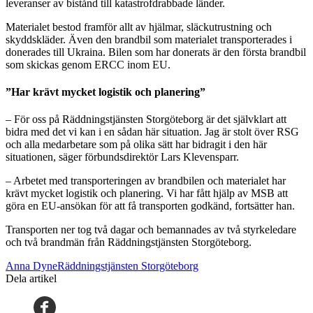
leveranser av bistånd till katastrofdrabbade länder.
Materialet bestod framför allt av hjälmar, släckutrustning och
skyddskläder. Även den brandbil som materialet transporterades i
donerades till Ukraina. Bilen som har donerats är den första brandbil
som skickas genom ERCC inom EU.
”Har krävt mycket logistik och planering”
– För oss på Räddningstjänsten Storgöteborg är det självklart att
bidra med det vi kan i en sådan här situation. Jag är stolt över RSG
och alla medarbetare som på olika sätt har bidragit i den här
situationen, säger förbundsdirektör Lars Klevensparr.
– Arbetet med transporteringen av brandbilen och materialet har
krävt mycket logistik och planering. Vi har fått hjälp av MSB att
göra en EU-ansökan för att få transporten godkänd, fortsätter han.
Transporten ner tog två dagar och bemannades av två styrkeledare
och två brandmän från Räddningstjänsten Storgöteborg.
Anna DyneRäddningstjänsten Storgöteborg
Dela artikel