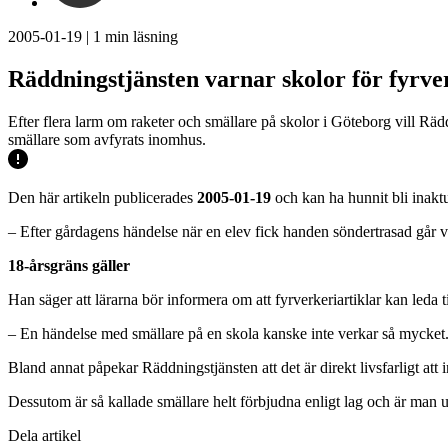
2005-01-19
|
1
min läsning
Räddningstjänsten varnar skolor för fyrve
Efter flera larm om raketer och smällare på skolor i Göteborg vill Rä
smällare som avfyrats inomhus.
Den här artikeln publicerades
2005-01-19
och kan ha hunnit bli inaktu
– Efter gårdagens händelse när en elev fick handen söndertrasad går v
18-årsgräns gäller
Han säger att lärarna bör informera om att fyrverkeriartiklar kan leda 
– En händelse med smällare på en skola kanske inte verkar så mycket. Me
Bland annat påpekar Räddningstjänsten att det är direkt livsfarligt a
Dessutom är så kallade smällare helt förbjudna enligt lag och är man 
Dela artikel