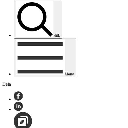
Sök
Meny
Dela