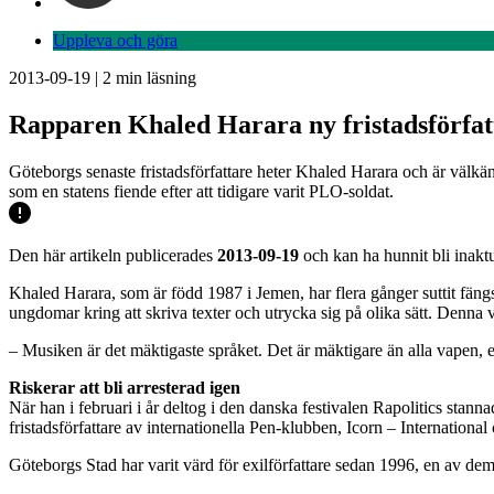
Uppleva och göra
2013-09-19
|
2
min läsning
Rapparen Khaled Harara ny fristadsförfat
Göteborgs senaste fristadsförfattare heter Khaled Harara och är välkän
som en statens fiende efter att tidigare varit PLO-soldat.
Den här artikeln publicerades
2013-09-19
och kan ha hunnit bli inaktu
Khaled Harara, som är född 1987 i Jemen, har flera gånger suttit fäng
ungdomar kring att skriva texter och utrycka sig på olika sätt. Denn
– Musiken är det mäktigaste språket. Det är mäktigare än alla vapen
Riskerar att bli arresterad igen
När han i februari i år deltog i den danska festivalen Rapolitics stan
fristadsförfattare av internationella Pen-klubben, Icorn – Internationa
Göteborgs Stad har varit värd för exilförfattare sedan 1996, en av dem