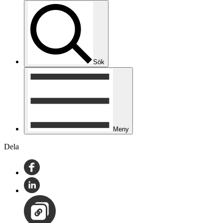
Sök
Meny
Dela