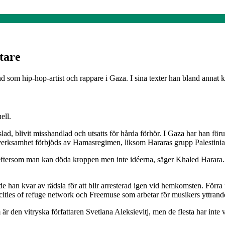
tare
d som hip-hop-artist och rappare i Gaza. I sina texter han bland annat k
ell.
slad, blivit misshandlad och utsatts för hårda förhör. I Gaza har han f
a verksamhet förbjöds av Hamasregimen, liksom Hararas grupp Palestinia
, eftersom man kan döda kroppen men inte idéerna, säger Khaled Harara.
nade han kvar av rädsla för att blir arresterad igen vid hemkomsten. För
l cities of refuge network och Freemuse som arbetar för musikers yttrande
 är den vitryska författaren Svetlana Aleksievitj, men de flesta har int