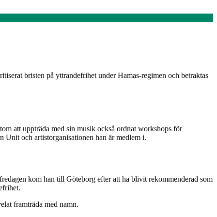
ritiserat bristen på yttrandefrihet under Hamas-regimen och betraktas
örutom att uppträda med sin musik också ordnat workshops för
n Unit och artistorganisationen han är medlem i.
ra fredagen kom han till Göteborg efter att ha blivit rekommenderad som
frihet.
e velat framträda med namn.