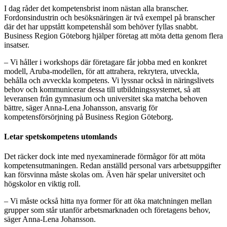
I dag råder det kompetensbrist inom nästan alla branscher.
Fordonsindustrin och besöksnäringen är två exempel på branscher
där det har uppstått kompetenshål som behöver fyllas snabbt.
Business Region Göteborg hjälper företag att möta detta genom flera
insatser.
– Vi håller i workshops där företagare får jobba med en konkret
modell, Aruba-modellen, för att attrahera, rekrytera, utveckla,
behålla och avveckla kompetens. Vi lyssnar också in näringslivets
behov och kommunicerar dessa till utbildningssystemet, så att
leveransen från gymnasium och universitet ska matcha behoven
bättre, säger Anna-Lena Johansson, ansvarig för
kompetensförsörjning på Business Region Göteborg.
Letar spetskompetens utomlands
Det räcker dock inte med nyexaminerade förmågor för att möta
kompetensutmaningen. Redan anställd personal vars arbetsuppgifter
kan försvinna måste skolas om. Även här spelar universitet och
högskolor en viktig roll.
– Vi måste också hitta nya former för att öka matchningen mellan
grupper som står utanför arbetsmarknaden och företagens behov,
säger Anna-Lena Johansson.