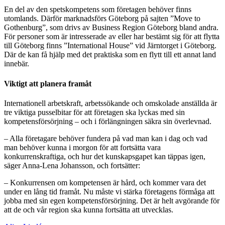
En del av den spetskompetens som företagen behöver finns
utomlands. Därför marknadsförs Göteborg på sajten ”Move to
Gothenburg”, som drivs av Business Region Göteborg bland andra.
För personer som är intresserade av eller har bestämt sig för att flytta
till Göteborg finns ”International House” vid Järntorget i Göteborg.
Där de kan få hjälp med det praktiska som en flytt till ett annat land
innebär.
Viktigt att planera framåt
Internationell arbetskraft, arbetssökande och omskolade anställda är
tre viktiga pusselbitar för att företagen ska lyckas med sin
kompetensförsörjning – och i förlängningen säkra sin överlevnad.
– Alla företagare behöver fundera på vad man kan i dag och vad
man behöver kunna i morgon för att fortsätta vara
konkurrenskraftiga, och hur det kunskapsgapet kan täppas igen,
säger Anna-Lena Johansson, och fortsätter:
– Konkurrensen om kompetensen är hård, och kommer vara det
under en lång tid framåt. Nu måste vi stärka företagens förmåga att
jobba med sin egen kompetensförsörjning. Det är helt avgörande för
att de och vår region ska kunna fortsätta att utvecklas.