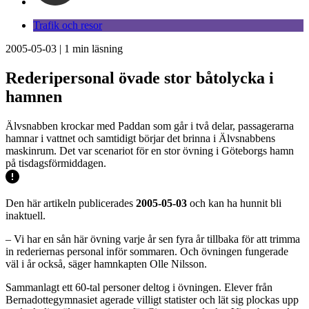
Trafik och resor
2005-05-03
|
1
min läsning
Rederipersonal övade stor båtolycka i
hamnen
Älvsnabben krockar med Paddan som går i två delar, passagerarna
hamnar i vattnet och samtidigt börjar det brinna i Älvsnabbens
maskinrum. Det var scenariot för en stor övning i Göteborgs hamn
på tisdagsförmiddagen.
Den här artikeln publicerades
2005-05-03
och kan ha hunnit bli
inaktuell.
– Vi har en sån här övning varje år sen fyra år tillbaka för att trimma
in rederiernas personal inför sommaren. Och övningen fungerade
väl i år också, säger hamnkapten Olle Nilsson.
Sammanlagt ett 60-tal personer deltog i övningen. Elever från
Bernadottegymnasiet agerade villigt statister och lät sig plockas upp