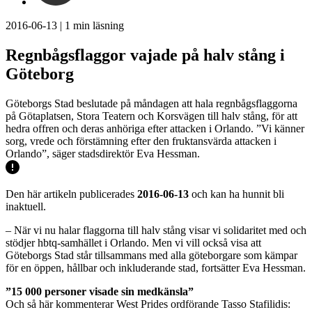
2016-06-13
|
1
min läsning
Regnbågsflaggor vajade på halv stång i
Göteborg
Göteborgs Stad beslutade på måndagen att hala regnbågsflaggorna
på Götaplatsen, Stora Teatern och Korsvägen till halv stång, för att
hedra offren och deras anhöriga efter attacken i Orlando. ”Vi känner
sorg, vrede och förstämning efter den fruktansvärda attacken i
Orlando”, säger stadsdirektör Eva Hessman.
Den här artikeln publicerades
2016-06-13
och kan ha hunnit bli
inaktuell.
– När vi nu halar flaggorna till halv stång visar vi solidaritet med och
stödjer hbtq-samhället i Orlando. Men vi vill också visa att
Göteborgs Stad står tillsammans med alla göteborgare som kämpar
för en öppen, hållbar och inkluderande stad, fortsätter Eva Hessman.
”15 000 personer visade sin medkänsla”
Och så här kommenterar West Prides ordförande Tasso Stafilidis: