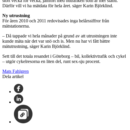
stort vecka för vecka, jämfört med biltrafiken som är mer stabil.
Därför vill vi ha mätdata för hela året. säger Karin Björklind.
Ny utrustning
För åren 2010 och 2011 redovisades inga helårssiffror från
mätstationerna.
– Då tappade vi hela månader på grund av att utrustningen inte
kunde mäta när det var snö och is. Men nu har vi fått bättre
mätutrustning, säger Karin Björklind.
Sett till det totala resandet i Göteborg – bil, kollektivtrafik och cykel
– utgör cykelresorna en liten del, runt sex-sju procent.
Mats Fahlgren
Dela artikel