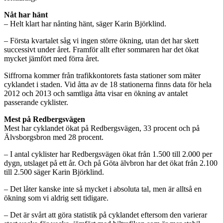
Nåt har hänt
– Helt klart har nånting hänt, säger Karin Björklind.
– Första kvartalet såg vi ingen större ökning, utan det har skett
successivt under året. Framför allt efter sommaren har det ökat
mycket jämfört med förra året.
Siffrorna kommer från trafikkontorets fasta stationer som mäter
cyklandet i staden. Vid åtta av de 18 stationerna finns data för hela
2012 och 2013 och samtliga åtta visar en ökning av antalet
passerande cyklister.
Mest på Redbergsvägen
Mest har cyklandet ökat på Redbergsvägen, 33 procent och på
Älvsborgsbron med 28 procent.
– I antal cyklister har Redbergsvägen ökat från 1.500 till 2.000 per
dygn, utslaget på ett år. Och på Göta älvbron har det ökat från 2.100
till 2.500 säger Karin Björklind.
– Det låter kanske inte så mycket i absoluta tal, men är alltså en
ökning som vi aldrig sett tidigare.
– Det är svårt att göra statistik på cyklandet eftersom den varierar