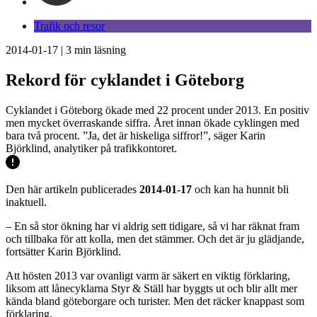
Trafik och resor
2014-01-17
|
3
min läsning
Rekord för cyklandet i Göteborg
Cyklandet i Göteborg ökade med 22 procent under 2013. En positiv
men mycket överraskande siffra. Året innan ökade cyklingen med
bara två procent. ”Ja, det är hiskeliga siffror!”, säger Karin
Björklind, analytiker på trafikkontoret.
Den här artikeln publicerades
2014-01-17
och kan ha hunnit bli
inaktuell.
– En så stor ökning har vi aldrig sett tidigare, så vi har räknat fram
och tillbaka för att kolla, men det stämmer. Och det är ju glädjande,
fortsätter Karin Björklind.
Att hösten 2013 var ovanligt varm är säkert en viktig förklaring,
liksom att lånecyklarna Styr & Ställ har byggts ut och blir allt mer
kända bland göteborgare och turister. Men det räcker knappast som
förklaring.