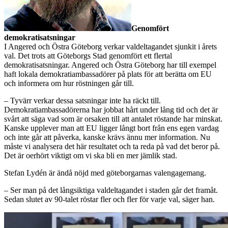
Genomfört
demokratisatsningar
I Angered och Östra Göteborg verkar valdeltagandet sjunkit i årets
val. Det trots att Göteborgs Stad genomfört ett flertal
demokratisatsningar. Angered och Östra Göteborg har till exempel
haft lokala demokratiambassadörer på plats för att berätta om EU
och informera om hur röstningen går till.
– Tyvärr verkar dessa satsningar inte ha räckt till.
Demokratiambassadörerna har jobbat hårt under lång tid och det är
svårt att säga vad som är orsaken till att antalet röstande har minskat.
Kanske upplever man att EU ligger långt bort från ens egen vardag
och inte går att påverka, kanske krävs ännu mer information. Nu
måste vi analysera det här resultatet och ta reda på vad det beror på.
Det är oerhört viktigt om vi ska bli en mer jämlik stad.
Stefan Lydén är ändå nöjd med göteborgarnas valengagemang.
– Ser man på det långsiktiga valdeltagandet i staden går det framåt.
Sedan slutet av 90-talet röstar fler och fler för varje val, säger han.