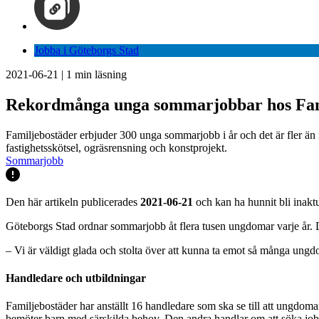
Jobba i Göteborgs Stad
2021-06-21
|
1
min läsning
Rekordmånga unga sommarjobbar hos Fam
Familjebostäder erbjuder 300 unga sommarjobb i år och det är fler än
fastighetsskötsel, ogräsrensning och konstprojekt.
Sommarjobb
Den här artikeln publicerades
2021-06-21
och kan ha hunnit bli inaktu
Göteborgs Stad ordnar sommarjobb åt flera tusen ungdomar varje år. 
– Vi är väldigt glada och stolta över att kunna ta emot så många ung
Handledare och utbildningar
Familjebostäder har anställt 16 handledare som ska se till att ungd
bemöter barn med särskilda behov. Den andra handlar om att söka job