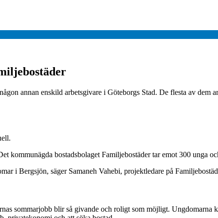
iljebostäder
 någon annan enskild arbetsgivare i Göteborgs Stad. De flesta av dem a
ell.
Det kommunägda bostadsbolaget Familjebostäder tar emot 300 unga och 
domar i Bergsjön, säger Samaneh Vahebi, projektledare på Familjebostäd
omarnas sommarjobb blir så givande och roligt som möjligt. Ungdomarna
b, privatekonomi och att söka bostad.