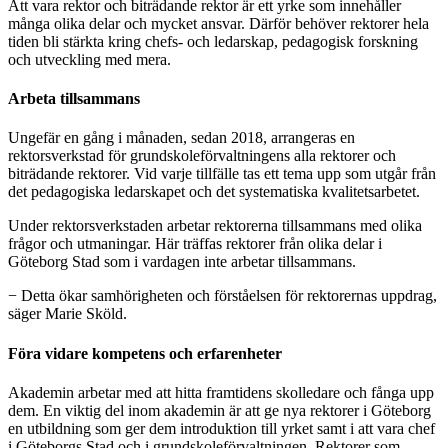
Att vara rektor och biträdande rektor är ett yrke som innehåller
många olika delar och mycket ansvar. Därför behöver rektorer hela
tiden bli stärkta kring chefs- och ledarskap, pedagogisk forskning
och utveckling med mera.
Arbeta tillsammans
Ungefär en gång i månaden, sedan 2018, arrangeras en
rektorsverkstad för grundskoleförvaltningens alla rektorer och
biträdande rektorer. Vid varje tillfälle tas ett tema upp som utgår från
det pedagogiska ledarskapet och det systematiska kvalitetsarbetet.
Under rektorsverkstaden arbetar rektorerna tillsammans med olika
frågor och utmaningar. Här träffas rektorer från olika delar i
Göteborg Stad som i vardagen inte arbetar tillsammans.
− Detta ökar samhörigheten och förståelsen för rektorernas uppdrag,
säger Marie Sköld.
Föra vidare kompetens och erfarenheter
Akademin arbetar med att hitta framtidens skolledare och fånga upp
dem. En viktig del inom akademin är att ge nya rektorer i Göteborg
en utbildning som ger dem introduktion till yrket samt i att vara chef
i Göteborgs Stad och i grundskoleförvaltningen. Rektorer som