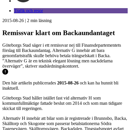
Trafik och resor
2015-08-26
|
2
min läsning
Remissvar klart om Backaundantaget
Göteborgs Stad säger i ett remissvar nej till Finansdepartementets
förslag till Backaundantag. Alternativ G innebär att bara
genomfartstrafik skulle behöva betala trängselskatt i Backa.
”Alternativ G är en teknisk elegant lösning men nackdelarna
överväger”, skriver stadsledningskontoret.
Den här artikeln publicerades
2015-08-26
och kan ha hunnit bli
inaktuell.
Göteborgs Stad håller istället fast vid alternativ H som
kommunfullmäktige fattade beslut om 2014 och som man tidigare
skickat till regeringen.
Alternativ H innebär att bilar som är registrerade i Brunnsbo, Backa,
Skälltorp och Skogome som passerar betalstationerna Södra
Tagenevägen, Skälltorpsvägen, Backadalen, Tingstadsmotet avfart