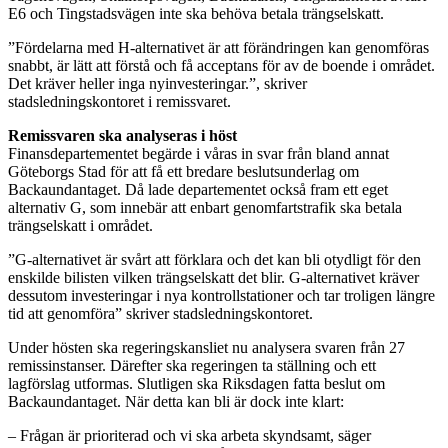
E6 och Tingstadsvägen inte ska behöva betala trängselskatt.
”Fördelarna med H-alternativet är att förändringen kan genomföras
snabbt, är lätt att förstå och få acceptans för av de boende i området.
Det kräver heller inga nyinvesteringar.”, skriver
stadsledningskontoret i remissvaret.
Remissvaren ska analyseras i höst
Finansdepartementet begärde i våras in svar från bland annat
Göteborgs Stad för att få ett bredare beslutsunderlag om
Backaundantaget. Då lade departementet också fram ett eget
alternativ G, som innebär att enbart genomfartstrafik ska betala
trängselskatt i området.
”G-alternativet är svårt att förklara och det kan bli otydligt för den
enskilde bilisten vilken trängselskatt det blir. G-alternativet kräver
dessutom investeringar i nya kontrollstationer och tar troligen längre
tid att genomföra” skriver stadsledningskontoret.
Under hösten ska regeringskansliet nu analysera svaren från 27
remissinstanser. Därefter ska regeringen ta ställning och ett
lagförslag utformas. Slutligen ska Riksdagen fatta beslut om
Backaundantaget. När detta kan bli är dock inte klart:
– Frågan är prioriterad och vi ska arbeta skyndsamt, säger