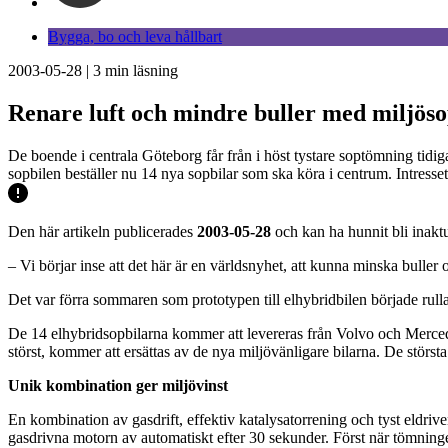
Bygga, bo och leva hållbart
2003-05-28
|
3
min läsning
Renare luft och mindre buller med miljöso
De boende i centrala Göteborg får från i höst tystare soptömning tidi
sopbilen beställer nu 14 nya sopbilar som ska köra i centrum. Intresset f
Den här artikeln publicerades
2003-05-28
och kan ha hunnit bli inaktu
– Vi börjar inse att det här är en världsnyhet, att kunna minska buller
Det var förra sommaren som prototypen till elhybridbilen började rulla
De 14 elhybridsopbilarna kommer att levereras från Volvo och Mercede
störst, kommer att ersättas av de nya miljövänligare bilarna. De störs
Unik kombination ger miljövinst
En kombination av gasdrift, effektiv katalysatorrening och tyst eldriv
gasdrivna motorn av automatiskt efter 30 sekunder. Först när tömninge