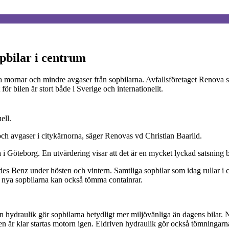
pbilar i centrum
ga mornar och mindre avgaser från sopbilarna. Avfallsföretaget Renova s
ör bilen är stort både i Sverige och internationellt.
ell.
 och avgaser i citykärnorna, säger Renovas vd Christian Baarlid.
 i Göteborg. En utvärdering visar att det är en mycket lyckad satsning b
s Benz under hösten och vintern. Samtliga sopbilar som idag rullar i c
ta nya sopbilarna kan också tömma containrar.
en hydraulik gör sopbilarna betydligt mer miljövänliga än dagens bilar. 
n är klar startas motorn igen. Eldriven hydraulik gör också tömningarn