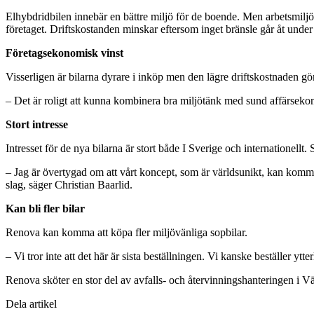
Elhybdridbilen innebär en bättre miljö för de boende. Men arbetsmiljön
företaget. Driftskostanden minskar eftersom inget bränsle går åt unde
Företagsekonomisk vinst
Visserligen är bilarna dyrare i inköp men den lägre driftskostnaden gör 
– Det är roligt att kunna kombinera bra miljötänk med sund affärsekon
Stort intresse
Intresset för de nya bilarna är stort både I Sverige och internationellt
– Jag är övertygad om att vårt koncept, som är världsunikt, kan komma a
slag, säger Christian Baarlid.
Kan bli fler bilar
Renova kan komma att köpa fler miljövänliga sopbilar.
– Vi tror inte att det här är sista beställningen. Vi kanske beställer y
Renova sköter en stor del av avfalls- och återvinningshanteringen 
Dela artikel