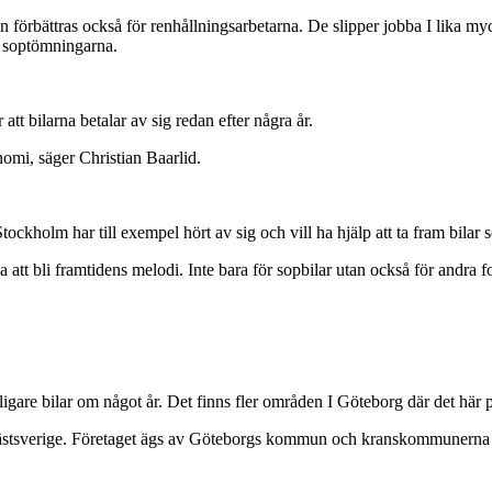
 förbättras också för renhållningsarbetarna. De slipper jobba I lika myc
r soptömningarna.
att bilarna betalar av sig redan efter några år.
omi, säger Christian Baarlid.
. Stockholm har till exempel hört av sig och vill ha hjälp att ta fram bila
tt bli framtidens melodi. Inte bara för sopbilar utan också för andra fo
tterligare bilar om något år. Det finns fler områden I Göteborg där det här
i Västsverige. Företaget ägs av Göteborgs kommun och kranskommunerna