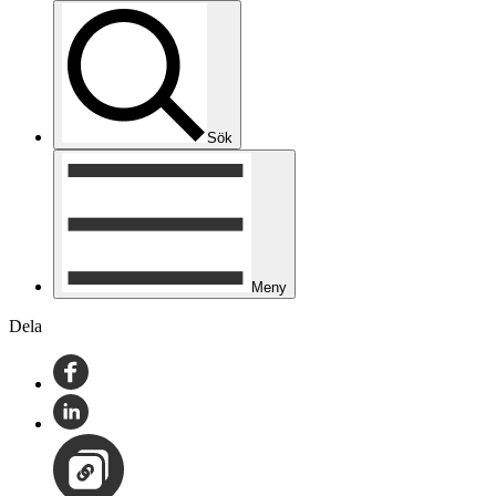
Sök
Meny
Dela