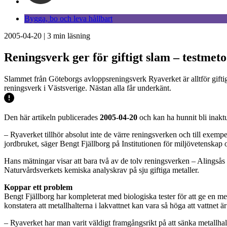
Bygga, bo och leva hållbart
2005-04-20
|
3
min läsning
Reningsverk ger för giftigt slam – testmeto
Slammet från Göteborgs avloppsreningsverk Ryaverket är alltför giftig
reningsverk i Västsverige. Nästan alla får underkänt.
Den här artikeln publicerades
2005-04-20
och kan ha hunnit bli inaktu
– Ryaverket tillhör absolut inte de värre reningsverken och till exempe
jordbruket, säger Bengt Fjällborg på Institutionen för miljövetenskap 
Hans mätningar visar att bara två av de tolv reningsverken – Alingsås o
Naturvårdsverkets kemiska analyskrav på sju giftiga metaller.
Koppar ett problem
Bengt Fjällborg har kompleterat med biologiska tester för att ge en me
konstatera att metallhalterna i lakvattnet kan vara så höga att vattnet är 
– Ryaverket har man varit väldigt framgångsrikt på att sänka metallha