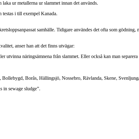
 laka ur metallerna ur slammet innan det används.
 testas i till exempel Kanada.
ett kretsloppsanpassat samhälle. Tidigare användes det ofta som gödni
alitet, anser han att det finns utvägar:
ler utvinna näringsämnena från slammet. Eller också kan man separera uri
s, Bollebygd, Borås, Hällingsjö, Nossebro, Rävlanda, Skene, Svenljun
s in sewage sludge”.