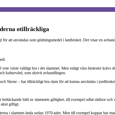
derna otillräckliga
t för att användas som gödningsmedel i lantbruket. Det visar en avhand
ell.
l vete växte väldigt bra i det slammet. Men enligt våra biotester krävs d
och kulturvård, som skrivit avhandlingen.
ch Skene – har tillräckligt bra slam för att kunna användas i jordbruket. 
r heltäckande bild av slammets giftighet, till exempel odlat rädisor och
akut giftigt.
lterna i slammet ända sedan 1970-talet. Men till exempel koppar har man