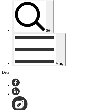
Sök
Meny
Dela