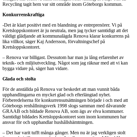
Recycling tagit hem var sitt område inom Göteborgs kommun.
Konkurrenskraftiga
-Det är klart positivt med en blandning av entreprenörer. Vi på
Kretsloppskontoret är ju neutrala, men jag tycker samtidigt att det
väldigt glädjande att kommunalägda Renova klarar konkurrens på
lika villkor, säger Kaj Andersson, förvaltningschef på
Kretsloppskontoret.
– Renova var billigast. Dessutom har man ju lång erfarenhet av
teknik- och miljöutveckling. Något som jag räknar med att vi kan
bygga vidare på, säger han vidare.
Glada och stolta
För de anställda på Renova var beskedet att man vunnit båda
upphandlingarna en mycket glad och efterlängtad nyhet.
Förberedelserna för konkurrensutsättningen började i och med att
Göteborgs renhållningsverk 1998 slogs samman med dåvarande
GRAAB och bildade Renova AB, som ägs av elva kommuner.
Samtidigt bildades Kretsloppskontoret som inom kommunen har
ansvar för och upphandlar hushållshämtningen.
– Det har varit tufft många gånger. Men nu är jag verkligen stolt