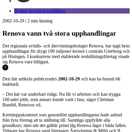
Bygga, bo och leva hållbart
2002-10-29
|
2
min läsning
Renova vann två stora upphandlingar
Det regionala avfalls- och återvinningsbolaget Renova, har tagit hem
upphandlingar för drygt 190 miljoner kronor i centrala Göteborg och
på Hisingen. I konkurrens med etablerade renhållningsföretag visade
sig Renova vara billigast.
Den här artikeln publicerades
2002-10-29
och kan ha hunnit bli
inaktuell.
– Det här var underbart roligt. Nu får vi arbetsro och kan trygga
100-talet jobb, som annars kunde varit i fara, säger Christian
Baarlid, Renovas vd.
Kretsloppskontoret som genomfört upphandlingarna hade anbud
från fyra företag att ta ställning till. Samtliga uppfyllde alla
grundkrav, men när det gällde priset låg Renova lägre i båda fallen.
Tidigare har Renova samt företagen Återvinning & Miljö och IL