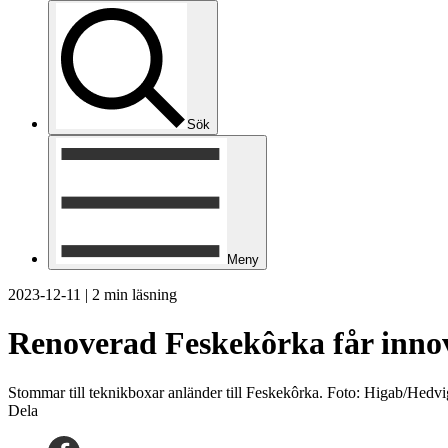
Sök
Meny
2023-12-11
|
2 min läsning
Renoverad Feskekôrka får inno
Stommar till teknikboxar anländer till Feskekôrka. Foto: Higab/Hedvi
Dela