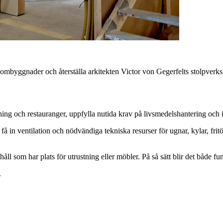
ombyggnader och återställa arkitekten Victor von Gegerfelts stolpverksko
ning och restauranger, uppfylla nutida krav på livsmedelshantering och 
få in ventilation och nödvändiga tekniska resurser för ugnar, kylar, fri
ll som har plats för utrustning eller möbler. På så sätt blir det både fu
.