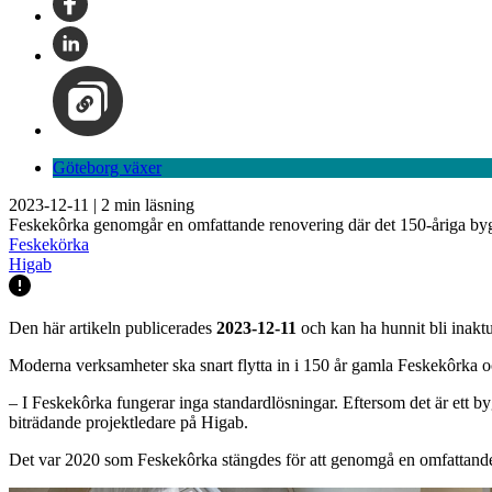
Göteborg växer
2023-12-11
|
2
min läsning
Feskekôrka genomgår en omfattande renovering där det 150-åriga bygg
Feskekörka
Higab
Den här artikeln publicerades
2023-12-11
och kan ha hunnit bli inaktu
Moderna verksamheter ska snart flytta in i 150 år gamla Feskekôrka o
– I Feskekôrka fungerar inga standardlösningar. Eftersom det är ett 
biträdande projektledare på Higab.
Det var 2020 som Feskekôrka stängdes för att genomgå en omfattande 