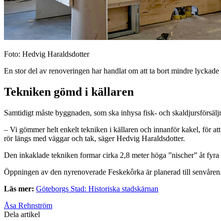
Foto: Hedvig Haraldsdotter
En stor del av renoveringen har handlat om att ta bort mindre lyckade 
Tekniken gömd i källaren
Samtidigt måste byggnaden, som ska inhysa fisk- och skaldjursförsälj
– Vi gömmer helt enkelt tekniken i källaren och innanför kakel, för att 
rör längs med väggar och tak, säger Hedvig Haraldsdotter.
Den inkaklade tekniken formar cirka 2,8 meter höga ”nischer” åt fyra hå
Öppningen av den nyrenoverade Feskekôrka är planerad till senvåren
Läs mer:
Göteborgs Stad: Historiska stadskärnan
Åsa Rehnström
Dela artikel