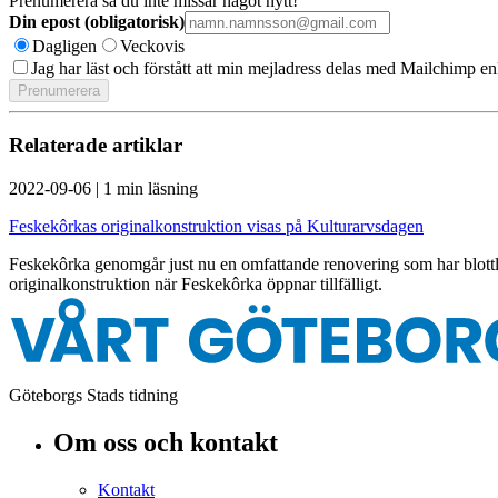
Prenumerera så du inte missar något nytt!
Din epost (obligatorisk)
Dagligen
Veckovis
Jag har läst och förstått att min mejladress delas med Mailchimp en
Relaterade artiklar
2022-09-06
|
1 min läsning
Feskekôrkas originalkonstruktion visas på Kulturarvsdagen
Feskekôrka genomgår just nu en omfattande renovering som har blottl
originalkonstruktion när Feskekôrka öppnar tillfälligt.
Göteborgs Stads tidning
Om oss och kontakt
Kontakt