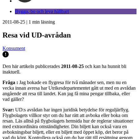
Bygga, bo och leva hållbart
2011-08-25
|
1
min läsning
Resa vid UD-avrådan
Konsument
Den här artikeln publicerades
2011-08-25
och kan ha hunnit bli
inaktuell.
Fråga
:
Jag bokade en flygresa för två månader sen, men nu en
vecka innan avresa har Utrikesdepartementet gått ut med en avrådan
angående att resa till landet. Kan jag få mina pengar tillbaka, eller
vad gäller?
Svar:
UD:s avrådan har ingen juridisk betydelse för reguljärflyg.
Flygbolagets villkor styr om du har rätt att avboka eller boka om
resan. Läs alltså på flygbolagets hemsida hur de reglerar situationer
med extraordinära omständigheter. Din biljett kan också vara en
avbokningsbar biljett, eller en biljett med öppet köp, det beror på
vad du köpt. Kontrollera också om du har rätt till ersättning genom