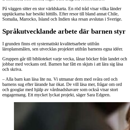
På väggen sitter en stor världskarta. En röd tråd visar vilka länder
upptäckarna har besökt hittills. Efter resor till bland annat Chile,
Somalia, Marocko, Island och Indien ska resan avslutas i Sverige.
Språkutvecklande arbete där barnen styr
I grunden finns ett systematiskt kvalitetsarbete utifrån
läroplansmålen, sen utvecklas projektet utifrån barnens egna idéer.
Gruppen går till biblioteket varje vecka, lånar böcker från landet och
jobbar med veckans ord. Barnen har fått en skjuts i att lära sig läsa
och skriva.
– Alla barn kan läsa lite nu. Vi utmanar dem med svåra ord och
barnens sug efter lärande har ökat. De vill läsa mer, frågar om ord
och googlar med hjälp av vårdnadshavare som också visar stort
engagemang. Ett mycket lyckat projekt, säger Sara Edgren.