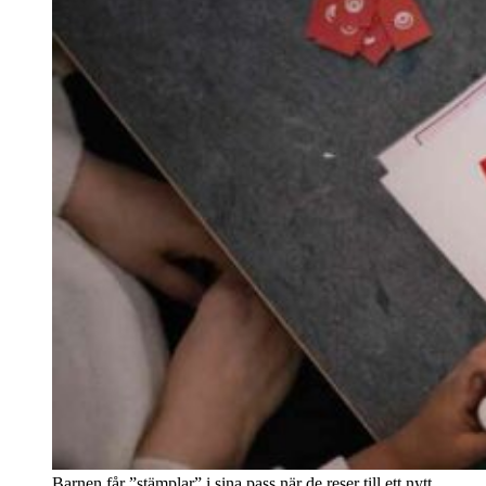
Barnen får ”stämplar” i sina pass när de reser till ett nytt