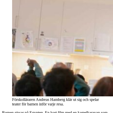
Förskolläraren Andreas Hamberg klär ut sig och spelar
teater för barnen inför varje resa.
Barnen gissar på Egypten. En kort film med en kamelkaravan som