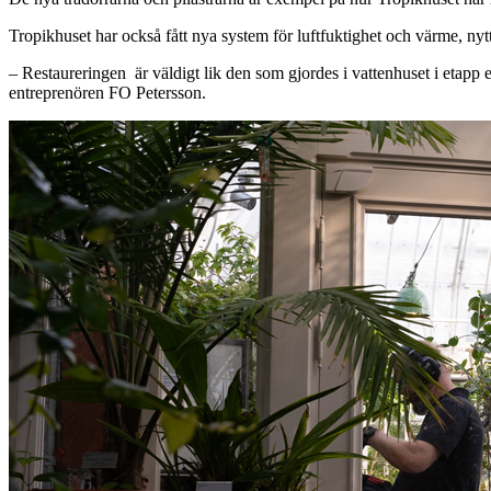
Tropikhuset har också fått nya system för luftfuktighet och värme, ny
– Restaureringen är väldigt lik den som gjordes i vattenhuset i etapp 
entreprenören FO Petersson.