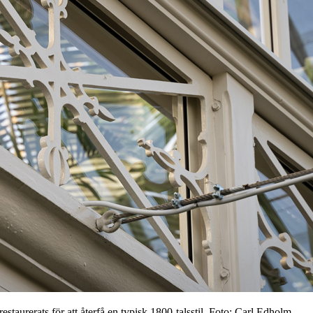
staurerats för att återfå en typisk 1800-talsstil. Foto: Carl Edholm