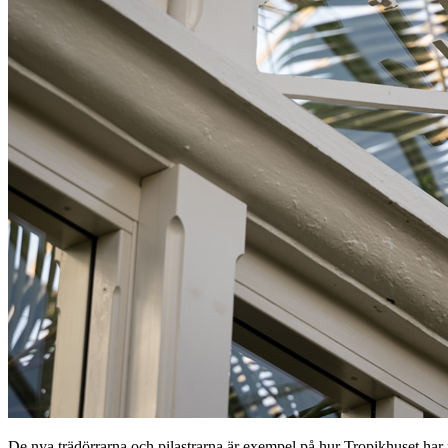
De nya trädörrarna och pilastrarna är exempel på hur Tropikhuset har re