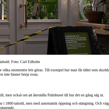
talsstil. Foto: Carl Edholm
 olika momenten bör göras. Till exempel hur man får tältet som skyddar v
n inte hinner börja rosta.
ll, men också om att återställa Palmhuset till hur det en gång såg ut.
rrar i 1800-talsstil, men med automatisk öppning och stängning. Och vägg
 utseende.