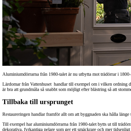
Aluminiumdörrarna från 1980-talet är nu utbytta mot trädörrar i 1800-
Lärdomar från Vattenhuset handlar till exempel om i vilken ordning de
är bra att grundmåla så snabbt som möjligt efter blästring så att stomme
Tillbaka till ursprunget
Restaureringen handlar framför allt om att byggnaden ska hålla länge ti
Till exempel har aluminiumdörrarna från 1980-talet bytts ut till trädö
dekorativa, fyrkantiga pelare som ger ett smäckrare och mer tidsenligt