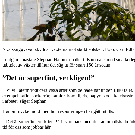
Nya skuggvävar skyddar växterna mot starkt solsken. Foto: Carl Edh
Trädgårdsmästare Stephan Hammar håller tillsammans med sina kollegor p
utbudet av växter till hur det såg ut för snart 150 år sedan.
”Det är superfint, verkligen!”
– Vi vill återintroducera vissa arter som de hade här under 1880-talet
exempel kaffe, sockerrör, kamfer, bomull, ris, papyrus och kalebassträ
i arbetet, säger Stephan.
Han är mycket nöjd med hur restaureringen har gått hittills.
– Det är superfint, verkligen! Tillsammans med den automatiska bef
tid för oss som jobbar här.