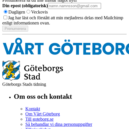
Prenumerera så du inte missar något nytt!
Din epost (obligatorisk)
Dagligen
Veckovis
Jag har läst och förstått att min mejladress delas med Mailchimp
enligt informationen ovan.
Göteborgs Stads tidning
Om oss och kontakt
Kontakt
Om Vårt Göteborg
Till goteborg.se
Så behandlar vi dina personuppgifter