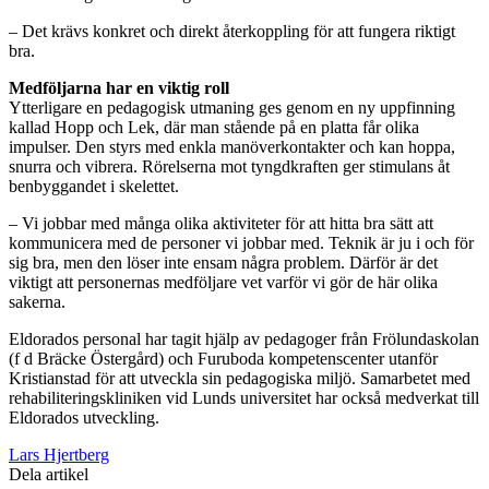
– Det krävs konkret och direkt återkoppling för att fungera riktigt
bra.
Medföljarna har en viktig roll
Ytterligare en pedagogisk utmaning ges genom en ny uppfinning
kallad Hopp och Lek, där man stående på en platta får olika
impulser. Den styrs med enkla manöverkontakter och kan hoppa,
snurra och vibrera. Rörelserna mot tyngdkraften ger stimulans åt
benbyggandet i skelettet.
– Vi jobbar med många olika aktiviteter för att hitta bra sätt att
kommunicera med de personer vi jobbar med. Teknik är ju i och för
sig bra, men den löser inte ensam några problem. Därför är det
viktigt att personernas medföljare vet varför vi gör de här olika
sakerna.
Eldorados personal har tagit hjälp av pedagoger från Frölundaskolan
(f d Bräcke Östergård) och Furuboda kompetenscenter utanför
Kristianstad för att utveckla sin pedagogiska miljö. Samarbetet med
rehabiliteringskliniken vid Lunds universitet har också medverkat till
Eldorados utveckling.
Lars Hjertberg
Dela artikel