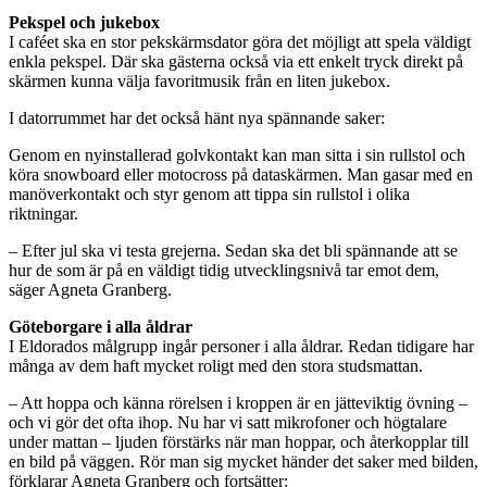
Pekspel och jukebox
I caféet ska en stor pekskärmsdator göra det möjligt att spela väldigt
enkla pekspel. Där ska gästerna också via ett enkelt tryck direkt på
skärmen kunna välja favoritmusik från en liten jukebox.
I datorrummet har det också hänt nya spännande saker:
Genom en nyinstallerad golvkontakt kan man sitta i sin rullstol och
köra snowboard eller motocross på dataskärmen. Man gasar med en
manöverkontakt och styr genom att tippa sin rullstol i olika
riktningar.
– Efter jul ska vi testa grejerna. Sedan ska det bli spännande att se
hur de som är på en väldigt tidig utvecklingsnivå tar emot dem,
säger Agneta Granberg.
Göteborgare i alla åldrar
I Eldorados målgrupp ingår personer i alla åldrar. Redan tidigare har
många av dem haft mycket roligt med den stora studsmattan.
– Att hoppa och känna rörelsen i kroppen är en jätteviktig övning –
och vi gör det ofta ihop. Nu har vi satt mikrofoner och högtalare
under mattan – ljuden förstärks när man hoppar, och återkopplar till
en bild på väggen. Rör man sig mycket händer det saker med bilden,
förklarar Agneta Granberg och fortsätter: