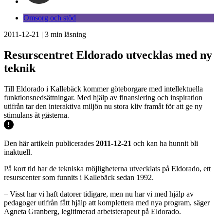
Omsorg och stöd
2011-12-21
|
3
min läsning
Resurscentret Eldorado utvecklas med ny
teknik
Till Eldorado i Kallebäck kommer göteborgare med intellektuella
funktionsnedsättningar. Med hjälp av finansiering och inspiration
utifrån tar den interaktiva miljön nu stora kliv framåt för att ge ny
stimulans åt gästerna.
Den här artikeln publicerades
2011-12-21
och kan ha hunnit bli
inaktuell.
På kort tid har de tekniska möjligheterna utvecklats på Eldorado, ett
resurscenter som funnits i Kallebäck sedan 1992.
– Visst har vi haft datorer tidigare, men nu har vi med hjälp av
pedagoger utifrån fått hjälp att komplettera med nya program, säger
Agneta Granberg, legitimerad arbetsterapeut på Eldorado.