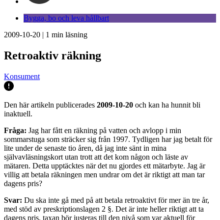
Bygga, bo och leva hållbart
2009-10-20
|
1
min läsning
Retroaktiv räkning
Konsument
Den här artikeln publicerades
2009-10-20
och kan ha hunnit bli
inaktuell.
Fråga:
Jag har fått en räkning på vatten och avlopp i min
sommarstuga som sträcker sig från 1997. Tydligen har jag betalt för
lite under de senaste tio åren, då jag inte sänt in mina
självavläsningskort utan trott att det kom någon och läste av
mätaren. Detta upptäcktes när det nu gjordes ett mätarbyte. Jag är
villig att betala räkningen men undrar om det är riktigt att man tar
dagens pris?
Svar:
Du ska inte gå med på att betala retroaktivt för mer än tre år,
med stöd av preskriptionslagen 2 §. Det är inte heller riktigt att ta
dagens pris, taxan bör justeras till den nivå som var aktuell för