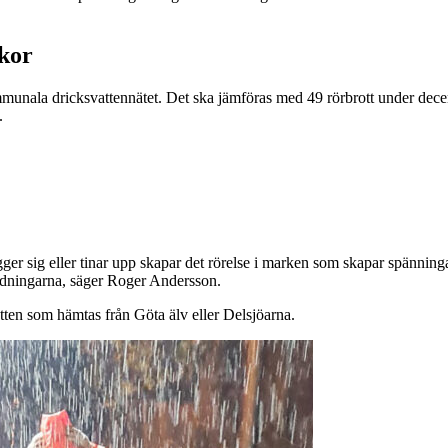
kor
ala dricksvattennätet. Det ska jämföras med 49 rörbrott under decembe
i.
gger sig eller tinar upp skapar det rörelse i marken som skapar spänning
ledningarna, säger Roger Andersson.
tten som hämtas från Göta älv eller Delsjöarna.