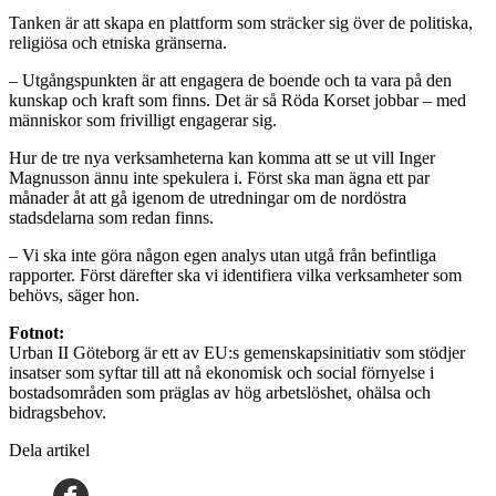
Tanken är att skapa en plattform som sträcker sig över de politiska,
religiösa och etniska gränserna.
– Utgångspunkten är att engagera de boende och ta vara på den
kunskap och kraft som finns. Det är så Röda Korset jobbar – med
människor som frivilligt engagerar sig.
Hur de tre nya verksamheterna kan komma att se ut vill Inger
Magnusson ännu inte spekulera i. Först ska man ägna ett par
månader åt att gå igenom de utredningar om de nordöstra
stadsdelarna som redan finns.
– Vi ska inte göra någon egen analys utan utgå från befintliga
rapporter. Först därefter ska vi identifiera vilka verksamheter som
behövs, säger hon.
Fotnot:
Urban II Göteborg är ett av EU:s gemenskapsinitiativ som stödjer
insatser som syftar till att nå ekonomisk och social förnyelse i
bostadsområden som präglas av hög arbetslöshet, ohälsa och
bidragsbehov.
Dela artikel