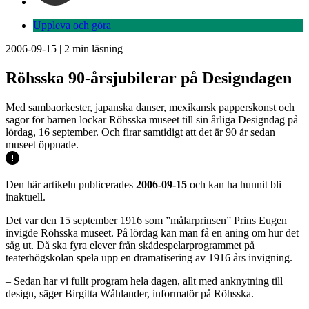
Uppleva och göra
2006-09-15
|
2
min läsning
Röhsska 90-årsjubilerar på Designdagen
Med sambaorkester, japanska danser, mexikansk papperskonst och
sagor för barnen lockar Röhsska museet till sin årliga Designdag på
lördag, 16 september. Och firar samtidigt att det är 90 år sedan
museet öppnade.
Den här artikeln publicerades
2006-09-15
och kan ha hunnit bli
inaktuell.
Det var den 15 september 1916 som ”målarprinsen” Prins Eugen
invigde Röhsska museet. På lördag kan man få en aning om hur det
såg ut. Då ska fyra elever från skådespelarprogrammet på
teaterhögskolan spela upp en dramatisering av 1916 års invigning.
– Sedan har vi fullt program hela dagen, allt med anknytning till
design, säger Birgitta Wåhlander, informatör på Röhsska.