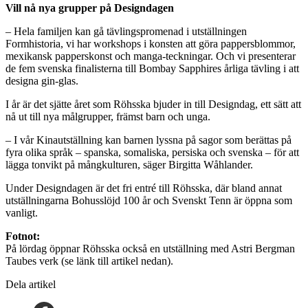
Vill nå nya grupper på Designdagen
– Hela familjen kan gå tävlingspromenad i utställningen
Formhistoria, vi har workshops i konsten att göra pappersblommor,
mexikansk papperskonst och manga-teckningar. Och vi presenterar
de fem svenska finalisterna till Bombay Sapphires årliga tävling i att
designa gin-glas.
I år är det sjätte året som Röhsska bjuder in till Designdag, ett sätt att
nå ut till nya målgrupper, främst barn och unga.
– I vår Kinautställning kan barnen lyssna på sagor som berättas på
fyra olika språk – spanska, somaliska, persiska och svenska – för att
lägga tonvikt på mångkulturen, säger Birgitta Wåhlander.
Under Designdagen är det fri entré till Röhsska, där bland annat
utställningarna Bohusslöjd 100 år och Svenskt Tenn är öppna som
vanligt.
Fotnot:
På lördag öppnar Röhsska också en utställning med Astri Bergman
Taubes verk (se länk till artikel nedan).
Dela artikel