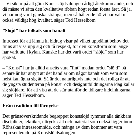
– Vi siktar på att göra Konstslöjdsalongen årligt återkommande, och
då måste vi sätta den kvalitativa ribban högt redan första året. Så ja,
vi har nog varit ganska stränga, men så håller de 50 vi har valt ut
också väldigt hög kvalitet, säger Ted Hesselbom.
”Slöjd” har tolkats som banalt
Intresset för att lämna in bidrag visar på vilket uppdämt behov det
finns att visa upp sig och få respekt, för den konstform som länge
har varit ute i kylan. Kanske har det varit ordet ”slöjd” som har
spökat.
– ”Konst” har ju alltid ansetts vara ”fint” medan ordet ”slöjd” på
senare år har antytt att det handlar om något banalt som vem som
helst kan ägna sig åt. Så är det naturligtvis inte och det roliga är att
de yngsta studenterna på konst- och designutbildningarna idag kallar
sig slöjdare, för att visa att de står utanför de tidigare indelningarna,
säger Ted Hesselbom.
Från tradition till förnyelse
Det gränsöverskridande begreppet konstslöjd rymmer alla tänkbara
discipliner, tekniker, uttryckssätt och material som också ligger inom
Röhsskas intresseområde, och många av dem kommer att vara
representerade på Konstslöjdsalongen.