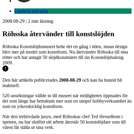
Uppleva och göra
2008-08-29
|
2
min läsning
Röhsska återvänder till konstslöjden
Röhsska Konstslöjdsmuseet hette det en gång i tiden, innan design
blev mer på modet som konstform. Nu återvänder Röhsska till sina
rötter och har antagit 50 slöjdkonstnärer till sin Konstslöjdsalong
2009.
Den här artikeln publicerades
2008-08-29
och kan ha hunnit bli
inaktuell.
520 ansökningar vällde in till museet när möjligheten öppnades för
det som länge har betraktats mer som en simpel hobbyverksamhet än
som en yrkesskicklig konstform.
När den trehövdade juryn, med Röhsskas chef Ted Hesselbom i
spetsen, nu har slutfört sitt arbete återstår 50 konstslöjdare som till
våren får ställa ut sina verk.