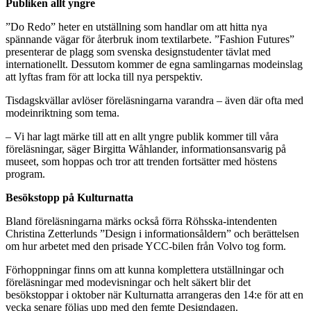
Publiken allt yngre
”Do Redo” heter en utställning som handlar om att hitta nya
spännande vägar för återbruk inom textilarbete. ”Fashion Futures”
presenterar de plagg som svenska designstudenter tävlat med
internationellt. Dessutom kommer de egna samlingarnas modeinslag
att lyftas fram för att locka till nya perspektiv.
Tisdagskvällar avlöser föreläsningarna varandra – även där ofta med
modeinriktning som tema.
– Vi har lagt märke till att en allt yngre publik kommer till våra
föreläsningar, säger Birgitta Wåhlander, informationsansvarig på
museet, som hoppas och tror att trenden fortsätter med höstens
program.
Besökstopp på Kulturnatta
Bland föreläsningarna märks också förra Röhsska-intendenten
Christina Zetterlunds ”Design i informationsåldern” och berättelsen
om hur arbetet med den prisade YCC-bilen från Volvo tog form.
Förhoppningar finns om att kunna komplettera utställningar och
föreläsningar med modevisningar och helt säkert blir det
besökstoppar i oktober när Kulturnatta arrangeras den 14:e för att en
vecka senare följas upp med den femte Designdagen.