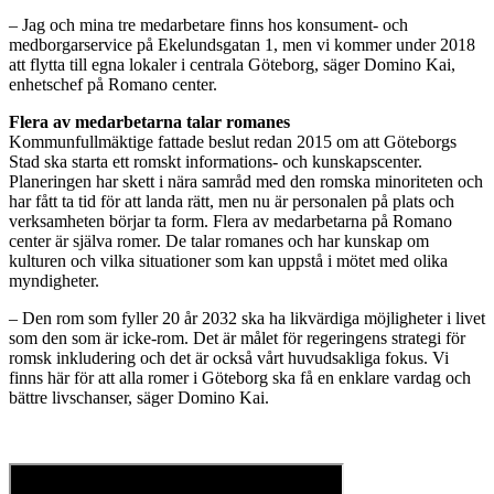
– Jag och mina tre medarbetare finns hos konsument- och
medborgarservice på Ekelundsgatan 1, men vi kommer under 2018
att flytta till egna lokaler i centrala Göteborg, säger Domino Kai,
enhetschef på Romano center.
Flera av medarbetarna talar romanes
Kommunfullmäktige fattade beslut redan 2015 om att Göteborgs
Stad ska starta ett romskt informations- och kunskapscenter.
Planeringen har skett i nära samråd med den romska minoriteten och
har fått ta tid för att landa rätt, men nu är personalen på plats och
verksamheten börjar ta form. Flera av medarbetarna på Romano
center är själva romer. De talar romanes och har kunskap om
kulturen och vilka situationer som kan uppstå i mötet med olika
myndigheter.
– Den rom som fyller 20 år 2032 ska ha likvärdiga möjligheter i livet
som den som är icke-rom. Det är målet för regeringens strategi för
romsk inkludering och det är också vårt huvudsakliga fokus. Vi
finns här för att alla romer i Göteborg ska få en enklare vardag och
bättre livschanser, säger Domino Kai.