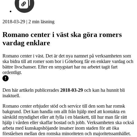
2018-03-29
|
2
min läsning
Romano center i väst ska göra romers
vardag enklare
Romano center i väst. Det är det nya namnet på verksamheten som
ska bidra till att romer som bor i Göteborg får en enklare vardag och
bättre livschanser. Efter en smygstart har nu arbetet tagit fart
ordentligt.
Den här artikeln publicerades
2018-03-29
och kan ha hunnit bli
inaktuell.
Romano center erbjuder stöd och service till den som har romsk
bakgrund. Det kan handla om allt från hjälp med att kontakta en
särskild myndighet eller att fylla i en blankett, till hur man får rätt
hjälp i vården eller skaffar bostad och jobb. Verksamheten ska också
arbeta med kunskapshöjande insatser inom staden för att öka
förståelsen mellan den romska minoriteten och majoritetssamhället.