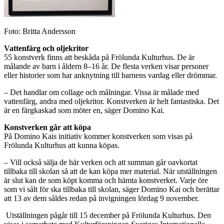
Foto: Britta Andersson
Vattenfärg och oljekritor
55 konstverk finns att beskåda på Frölunda Kulturhus. De är
målande av barn i åldern 8–16 år. De flesta verken visar personer
eller historier som har anknytning till barnens vardag eller drömmar.
– Det handlar om collage och målningar. Vissa är målade med
vattenfärg, andra med oljekritor. Konstverken är helt fantastiska. Det
är en färgkaskad som möter en, säger Domino Kai.
Konstverken går att köpa
På Domino Kais initiativ kommer konstverken som visas på
Frölunda Kulturhus att kunna köpas.
– Vill också sälja de här verken och att summan går oavkortat
tillbaka till skolan så att de kan köpa mer material. När utställningen
är slut kan de som köpt komma och hämta konstverket. Varje öre
som vi sålt för ska tillbaka till skolan, säger Domino Kai och berättar
att 13 av dem såldes redan på invigningen lördag 9 november.
Utställningen pågår till 15 december på Frölunda Kulturhus. Den