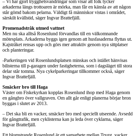
– Vi har gjort trygghetsvandringar som visar att folk tycker
arkaderna längs trottoaren är mörka, man får en känsla av att någon
står gömd bakom pelarna. Väldigt få människor vistas i området,
särskilt kvällstid, säger Ingvar Brattefjäll.
Promenadstråk utmed vattnet
Men nu ska alltså Rosenlund förvandlas till en välkomnande
mötesplats. Arkaderna byggs igen genom att husfasaderna flyttas ut.
Kajstråket rensas upp och görs mer attraktiv genom nya sittplatser
och planteringar.
-Parkeringen vid Rosenlundsplatsen minskas och istället hänvisas
bilisterna till p-garagen under fastigheterna, som i dagsläget till stora
delar står tomma. Nya cykelparkeringar tillkommer också, säger
Ingvar Brattefjäll.
Smäcker bro till Haga
Väster om Fiskekyrkan kopplas Rosenlund ihop med Haga genom
en gångbro över vallgraven. Om allt går enligt planerna börjar bron
byggas i slutet av 2013.
– Det ska bli en vacker, smäcker bro med speciellt utseende. Avsedd
för gångtrafik, men cyklisterna kan ju leda över cyklarna, säger
Ingvar Brattefjäll.
Ett blomstrande Rosenlund är ett samarbete mellan Trygg, vacker