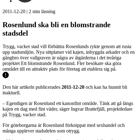
2011-12-20
|
2
min läsning
Rosenlund ska bli en blomstrande
stadsdel
Trygg, vacker stad vill förbättra Rosenlunds rykte genom att rusta
upp stadsmiljön. Nya sittplatser vid kajen, inbyggda arkader och en
gångbro över vallgraven är några av åtgärderna i det treåriga
projektet Ett blomstrande Rosenlund. Fler besökare ska göra
området till en attraktiv plats för företag att etablera sig på.
Den här artikeln publicerades
2011-12-20
och kan ha hunnit bli
inaktuell.
– Egentligen är Rosenlund ett kanonfint område. Tänk att gå längs
kajen en dag med fint väder, säger Ingvar Brattefjäll, projektledare
på Trygg, vacker stad.
För göteborgarna är Rosenlund förknippat med sexhandel och
många upplever stadsdelen som otrygg.